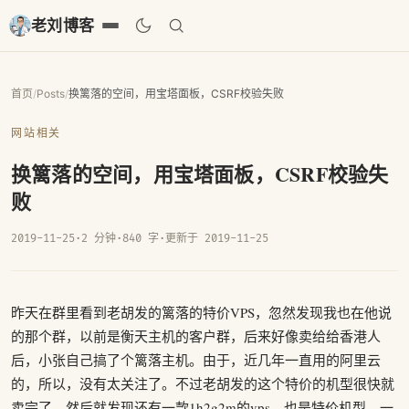
老刘博客
首页
/
Posts
/
换篱落的空间，用宝塔面板，CSRF校验失败
网站相关
换篱落的空间，用宝塔面板，CSRF校验失
败
2019-11-25
·
2 分钟
·
840 字
·
更新于 2019-11-25
昨天在群里看到老胡发的篱落的特价VPS，忽然发现我也在他说
的那个群，以前是衡天主机的客户群，后来好像卖给给香港人
后，小张自己搞了个篱落主机。由于，近几年一直用的阿里云
的，所以，没有太关注了。不过老胡发的这个特价的机型很快就
卖完了，然后就发现还有一款1h2g2m的vps，也是特价机型，一