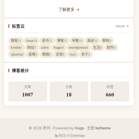
了解更多 →
标签云
more →
随笔
linux
读书
博客
早教
易经
群晖
31
16
12
11
10
10
9
kindle
网站
cdn
hugo
wordpress
生活
软件
7
7
6
6
6
6
6
ubuntu
疫情
眼镜
近视
rss
亲子
5
5
5
5
4
4
博客统计
文章
分类
标签
1007
18
660
© 2026 老刘 · Powered by
Hugo
· 主题
liutheme
RSS
Sitemap