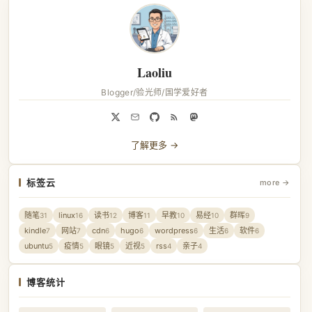
Laoliu
Blogger/验光师/国学爱好者
了解更多 →
标签云
more →
随笔
linux
读书
博客
早教
易经
群晖
31
16
12
11
10
10
9
kindle
网站
cdn
hugo
wordpress
生活
软件
7
7
6
6
6
6
6
ubuntu
疫情
眼镜
近视
rss
亲子
5
5
5
5
4
4
博客统计