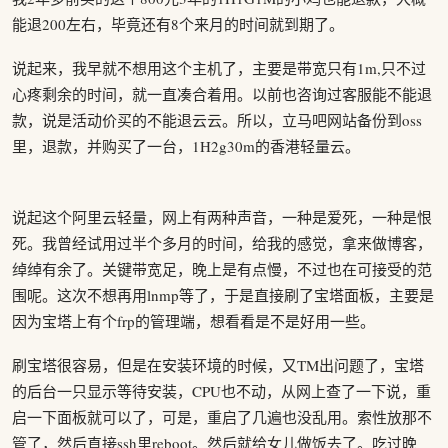
能退200左右，毕竟还有8个来月的时间就到期了。
说起来，我早就不想用这个主机了，主要是带宽只有1m,只不过
心疼剩余的时间，就一直凑合着用。以前也咨询过客服能不能退
款，说是活动价买的不能退云云。所以，立马吧网站备份到oss
里，退款，并购买了一台，1H2g30m的香港轻量云。
说起这个阿里云轻量，网上有两种声音，一种是爱死，一种是恨
死。我曾经试用过半个多月的时间，给我的感觉，拿来做博客，
绰绰有余了。关键带宽足，晚上是有点慢，不过也在可接受的范
围呢。这次不想再用lnmp等了，于是直接刷了宝塔面板，主要是
因为宝塔上有个frp的管理端，想看看是不是好用一些。
刷宝塔很容易，但是在安装环境的时候，又TM出问题了，宝塔
的后台一只显示等待安装，CPU也不动，从网上查了一下说，重
启一下面板就可以了，可是，重启了几遍也没乱用。索性放那不
管了，然后直接ssh里reboot。然后就给女儿做饭去了。吃过晚