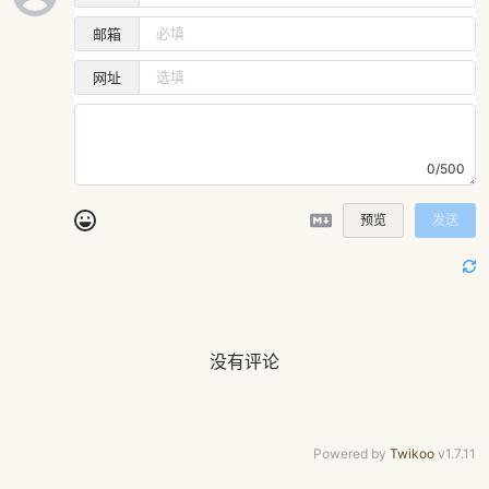
邮箱
网址
0/500
预览
发送
没有评论
Powered by
Twikoo
v1.7.11