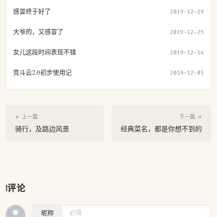
感冒终于好了
2019-12-29
大爷的，又感冒了
2019-12-25
女儿这段时间表现不错
2019-12-14
竞斗云2.0初步使用记
2019-12-05
← 上一篇
下一篇 →
骑行，及路边风景
经典菜名，都是你想不到的
评论
昵称