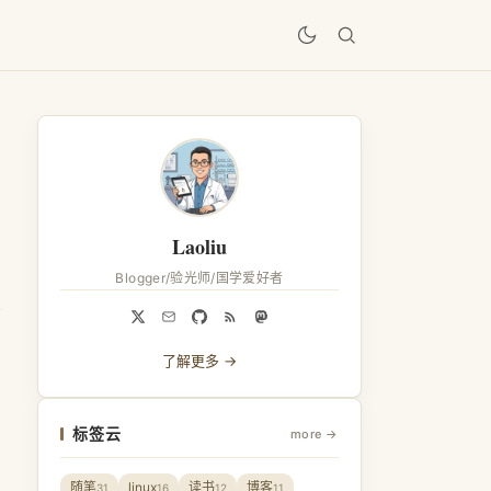
居
Laoliu
Blogger/验光师/国学爱好者
了解更多 →
标签云
more →
随笔
linux
读书
博客
31
16
12
11