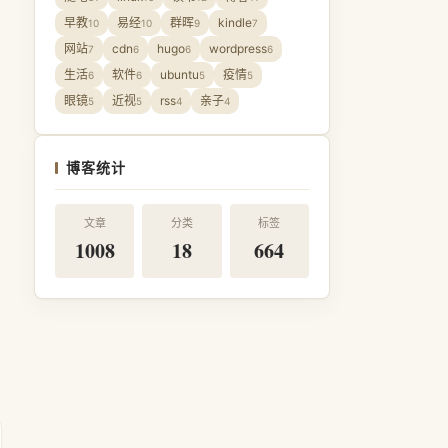
早教
易经
群晖
kindle
10
10
9
7
网站
cdn
hugo
wordpress
7
6
6
6
生活
软件
ubuntu
疫情
6
6
5
5
眼镜
近视
rss
亲子
5
5
4
4
博客统计
文章
分类
标签
1008
18
664