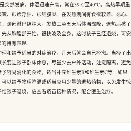
是突然发病，体温迅速升高，常在39℃至40℃。高热早期重
咳嗽、眼睑浮肿、眼结膜炎。在发热期间有食欲较差、恶心、
血，颈部淋巴结肿大。发热三至五天后体温骤降，退热后孩子
，先从胸腹部开始，很快波及全身。这时孩子已经退烧，可安
疹的特有表现。
护理和给予适当的对症治疗，几天后就会自己痊愈。当疹子出
家长要让孩子卧床休息，尽量少去户外活动，注意隔离，避免
给予容易消化的食物，适当补充维生素B和维生素C等。如果
，可以给予物理降温或适当应用少量的退热药物，以免发生惊
于给孩子退烧，应查看疫苗接种情况，配合医生治疗。