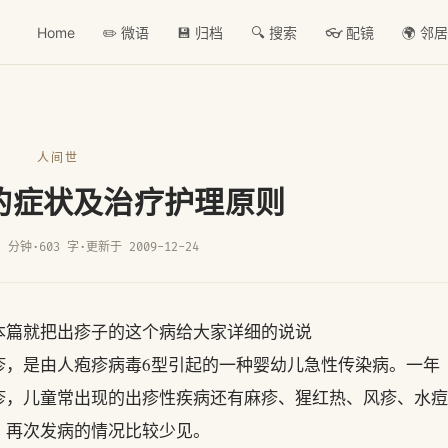
Home
✏️ 微语
💾 归档
🔍 搜索
👓 配镜
🌍 邻
人间世
的症状及治疗护理原则
2 分钟
·
603 字
·
更新于 2009-12-24
本篇就把出疹子的这个病给大家详细的说说
疹，是由人疱疹病毒6型引起的一种婴幼儿急性传染病。一年
疹，儿童常出现的出疹性疾病还有麻疹、猩红热、风疹、水痘
，再次发病的情况比较少见。