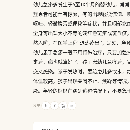
幼儿急疹多发生于6至18个月的婴幼儿，常常
症患者可能伴有惊厥，有的出现轻微流涕、
呕吐、轻微腹泻或便秘等症状，并且咽部充
全身可出现大小不等的淡红色斑疹或斑丘疹
然入睡，在医学上称“退热疹出”，是幼儿急
幼儿患了急疹一般不用特殊治疗，只要加强
来后，病也就算好了。孩子患幼儿急疹后，
交叉感染。孩子发热时，要给患儿多饮水，
体温较高，孩子出现哭闹不止、烦躁等情况
厥。年轻的妈妈在遇到这种情况下，不要急
𝕏
f
微
✉
分享