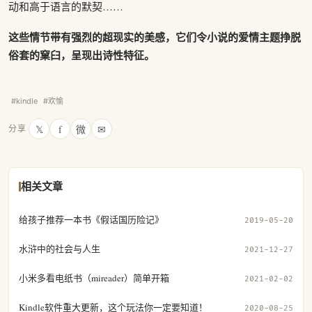
动和高于语言的默契……
这些情节带有强烈的超现实的美感，它们令小说的爱情主题挣脱
俗套的窠臼，呈现出诗性特征。
#kindle
#欢愉
𝕏
f
微
✉
分享
相关文章
给孩子推荐一本书《假话国历险记》
2019-05-20
水浒中的社会与人生
2021-12-27
小米多看电纸书（mireader）简单开箱
2021-02-02
Kindle软件重大更新，这个玩法你一定要知道！
2020-08-25