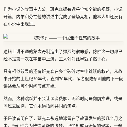
作为小说的叙事主人公，班克森拥有近乎全知全能的视野，小说
开篇，内尔和芬在他的讲述中完成了登场亮相，他本人却还没有
在小说中出现过。
逻辑上讲不通的蒙太奇制造出了强烈的宿命感，仿佛这一切都已
经不是第一次在宇宙中上演，主人公对此早就了然于心。
具有相似效果的还有班克森在多个破碎时空中跳跃的叙述，从故
事开始的上世纪30年代，直到70年代，读者很难预测他的下一段
讲述会从哪个时间节点开始。
然而，这种跳跃并不会让读者费解，无论时间是向前推进，或是
向过去回溯，它们永远指向共同的焦点。
于是读者明白了，班克森永远地滞留在了故事发生的那几个月之
中，“当下”变为恍惚可疑的浅梦，记忆却成为永恒的现实，一遍