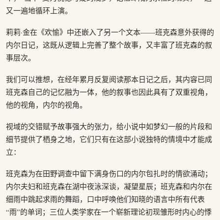
又一遍地循环上演。
莉莉·金在《欢愉》中还嵌入了另一个文本——班克森意外获得的
内尔日记，这既从逻辑上完善了整个故事，又丰富了班克森的叙
事层次。
我们可以推想，在经年累月反复阅读那本日记之后，其内容已同
班克森自己的记忆融为一体，他的叙事也因此具有了双重视角，
他的视角，内尔的视角。
视域的交错赋予故事强大的张力，给小说中如梦幻一般的片段和
细节提供了栖身之地，它们只有在这部小说独特的情境中才能成
立：
班克森为在田野调查中留下满身伤口的内尔包扎时的情欲涌动；
内尔夫妇和班克森在湖中夜泳深谈，凝望星辰；班克森和内尔在
细雨中跳起求雨的舞蹈，口中呼唤他们知晓的语言中所有代表
“雨”的单词；三位人类学家在一个崭新理论初现雏形时内心的悸