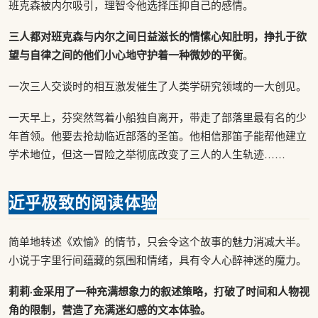
班克森被内尔吸引，理智令他选择压抑自己的感情。
三人都对班克森与内尔之间日益滋长的情愫心知肚明，挣扎于欲
望与自律之间的他们小心地守护着一种微妙的平衡
。
一次三人交谈时的相互激发催生了人类学研究领域的一大创见。
一天早上，芬突然驾着小船独自离开，带走了部落里最有名的少
年首领。他要去抢劫临近部落的圣笛。他相信那笛子能帮他建立
学术地位，但这一冒险之举彻底改变了三人的人生轨迹……
近乎极致的阅读体验
简单地转述《欢愉》的情节，只会令这个故事的魅力消减大半。
小说于字里行间蕴藏的氛围和情绪，具有令人心醉神迷的魔力。
莉莉·金采用了一种充满想象力的叙述策略，打破了时间和人物视
角的限制，营造了充满迷幻感的文本体验。