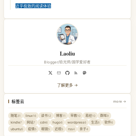
近乎极致的阅读体验
Laoliu
Blogger/验光师/国学爱好者
了解更多 →
标签云
more →
随笔
linux
读书
博客
早教
易经
群晖
31
16
12
11
10
10
9
kindle
网站
cdn
hugo
wordpress
生活
软件
7
7
6
6
6
6
6
ubuntu
疫情
眼镜
近视
rss
亲子
5
5
5
5
4
4