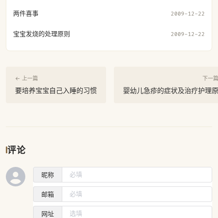
两件喜事
2009-12-22
宝宝发烧的处理原则
2009-12-22
← 上一篇
下一篇
要培养宝宝自己入睡的习惯
婴幼儿急疹的症状及治疗护理
评论
昵称
邮箱
网址