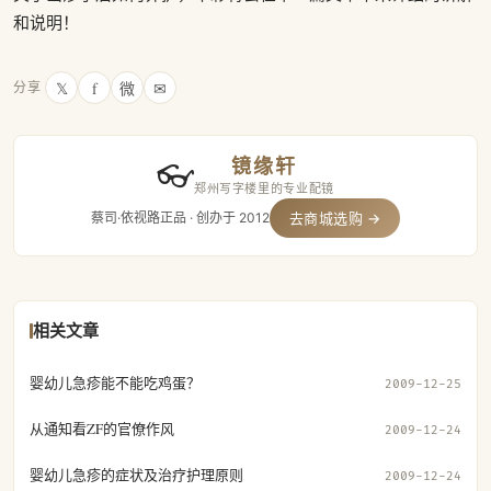
和说明！
𝕏
f
微
✉
分享
镜缘轩
👓
郑州写字楼里的专业配镜
蔡司·依视路正品 · 创办于 2012
去商城选购 →
相关文章
婴幼儿急疹能不能吃鸡蛋？
2009-12-25
从通知看ZF的官僚作风
2009-12-24
婴幼儿急疹的症状及治疗护理原则
2009-12-24