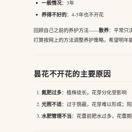
一般情况
：3年
养得不好的
：4-5年也不开花
散养
回顾自己之前的养护方法——
：平常只
打算按网上的方法调整养护策略，希望明年
昙花不开花的主要原因
氮肥过多
：植株徒长，花芽分化受影响
光照不适
：过于荫蔽，花芽难以形成；阳
水肥管理不当
：花蕾前肥水过多，花蕾期