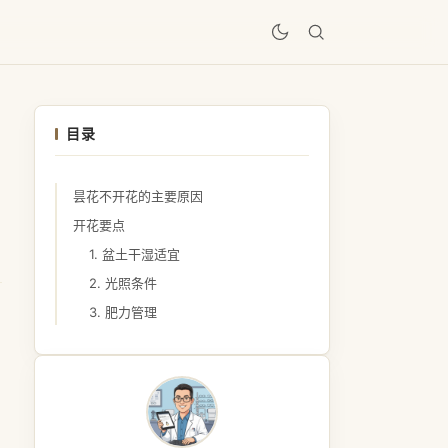
居
目录
昙花不开花的主要原因
开花要点
1. 盆土干湿适宜
2. 光照条件
3. 肥力管理