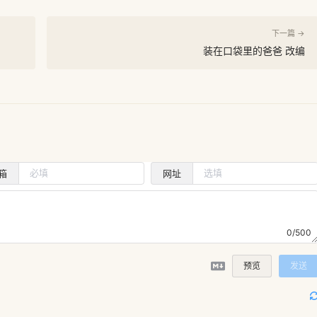
下一篇 →
装在口袋里的爸爸 改编
箱
网址
0/500
预览
发送