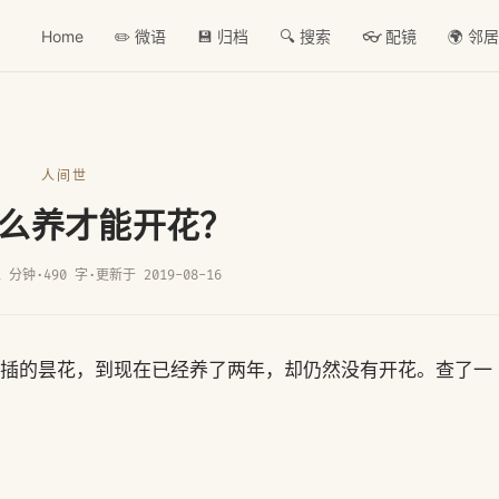
Home
✏️ 微语
💾 归档
🔍 搜索
👓 配镜
🌍 邻
人间世
么养才能开花？
1 分钟
·
490 字
·
更新于 2019-08-16
盆扦插的昙花，到现在已经养了两年，却仍然没有开花。查了一