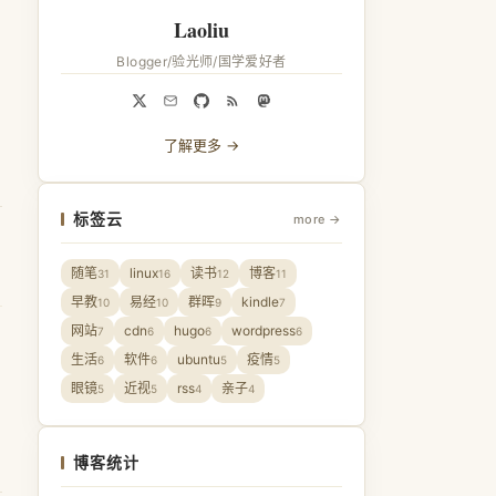
Laoliu
Blogger/验光师/国学爱好者
了解更多 →
标签云
more →
随笔
linux
读书
博客
31
16
12
11
早教
易经
群晖
kindle
10
10
9
7
网站
cdn
hugo
wordpress
7
6
6
6
生活
软件
ubuntu
疫情
6
6
5
5
眼镜
近视
rss
亲子
5
5
4
4
博客统计