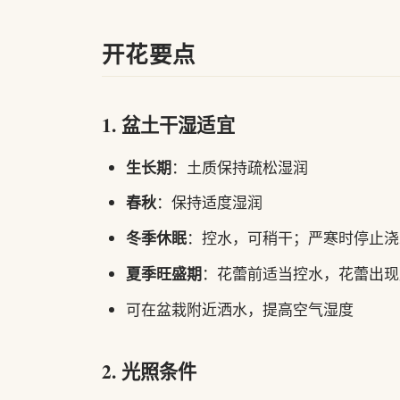
开花要点
1. 盆土干湿适宜
生长期
：土质保持疏松湿润
春秋
：保持适度湿润
冬季休眠
：控水，可稍干；严寒时停止浇
夏季旺盛期
：花蕾前适当控水，花蕾出现
可在盆栽附近洒水，提高空气湿度
2. 光照条件