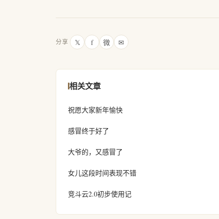
𝕏
f
微
✉
分享
相关文章
祝愿大家新年愉快
感冒终于好了
大爷的，又感冒了
女儿这段时间表现不错
竞斗云2.0初步使用记