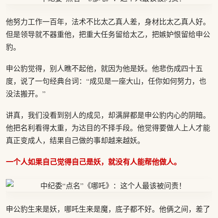
他努力工作一百年，法术不比太乙真人差，身材比太乙真人好。
但是领导就不器重他，把重大任务留给太乙，把嫉妒恨留给申公
豹。
申公豹觉得，别人瞧不起他，就因为他是妖。他悲伤成四十五
度，说了一句经典台词：“成见是一座大山，任你如何努力，也
没法搬开。”
讲真，我们没看到别人的成见，却满屏都是申公豹内心的阴暗。
他把名利看得太重，为达目的不择手段。他觉得要做人上人才能
真正变成人，结果自己做的事却越来越妖。
一个人如果自己觉得自己是妖，就没有人能帮他做人。
申公豹生来是妖，哪吒生来是魔，底子都不好。他俩之间，差了