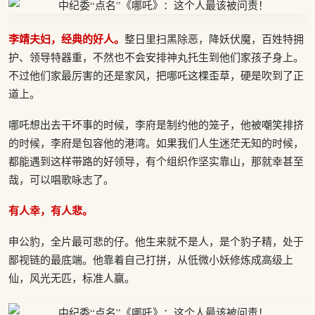
李靖夫妇，经典的好人。
整日里扫黑除恶，降妖伏魔，百姓特拥
护、领导特器重，不然也不会安排神丸托生到他们家孩子身上。
不过他们家最厉害的还是家风，把哪吒这棵歪草，硬是吹到了正
道上。
哪吒想出去干坏事的时候，李府是制约他的笼子，他被嘲笑排挤
的时候，李府是包容他的港湾。如果我们人生迷茫无知的时候，
都能遇到这样带路的好领导，有个组织作坚实靠山，那就幸甚至
哉，可以唱歌咏志了。
有人幸，有人悲。
申公豹，全片最可悲的仔。他生来就不是人，是个豹子精，处于
鄙视链的最底端。他靠着自己打拼，从低微小妖修炼成高级上
仙，风光无匹，标准人赢。