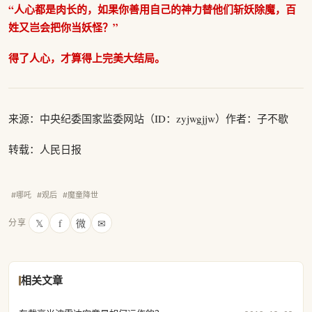
“人心都是肉长的，如果你善用自己的神力替他们斩妖除魔，百
姓又岂会把你当妖怪？”
得了人心，才算得上完美大结局。
来源：中央纪委国家监委网站（ID：zyjwgjjw）作者：子不歇
转载：人民日报
#哪吒
#观后
#魔童降世
𝕏
f
微
✉
分享
相关文章