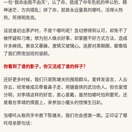
一句“我命由我不由天”，认了命，就成了中年危机的申公豹，精
神迷茫，方向错乱；拼了命，就是永远童真的哪吒，活得火热
热，死得明亮亮。
话说谁初出茅庐时，不是个哪吒呢？急切想得到认可，却免不了
被怀疑和刁难；想为别人做点好事，却掌握不好方式方法，造成
许多麻烦。善良又暴躁，激情又玻璃心。连那对黑眼圈，都像极
了我们熬夜加班的容颜。
你看到了谁的影子，你又活成了谁的样子？
还好更多时候，我们只是陈塘关的围观群众。爱转发谣言，人云
亦云，经常被成见牵着鼻子走，用键盘侠的武功伤人。但也爱憎
分明，对李靖这样的好官，衷心爱戴，虽然怕哪吒怕到要死，还
是看在李靖的情面上，来参加小魔头的惊悚生日趴。
当哪吒从敖丙手中救下陈塘关，我们也会感激一跪。正印证了哪
吒母亲那句话：