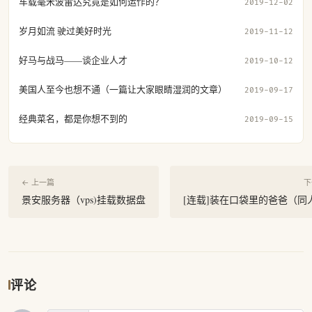
车载毫米波雷达究竟是如何运作的？
2019-12-02
岁月如流 驶过美好时光
2019-11-12
好马与战马——谈企业人才
2019-10-12
美国人至今也想不通（一篇让大家眼睛湿润的文章）
2019-09-17
经典菜名，都是你想不到的
2019-09-15
← 上一篇
下
景安服务器（vps)挂载数据盘
[连载]装在口袋里的爸爸（同
评论