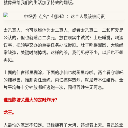
就像是给我们的生活加了特效的翻版。
太乙真人，也可以称他为太二真人，或者太乙真二。二和可爱是
公认的，但也就适合二次元，放在现实中试试？上班睡觉，喝酒
误事，把领导交办的重要任务办成惨剧。肚子吃得溜圆，大脑经
常缺弦，关键时刻掉线。这样的爷，我们见得不少，以后也不想
再见。
上面的仙官稀里糊涂，下面的小仙也就稀里哗啦。两个看守哪吒
的结界兽，推卸责任熟练，内讧搞得热烈，就是守不住结界。全
片平均每十分钟放哪吒逃跑一次，闹得百姓生无可恋。
谁是陈塘关最大的定时炸弹？
龙王。
人最怕的就是不知足。已经拥有了大海，还想着上天。自己这辈