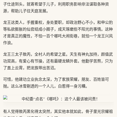
子仕途到头，就寄希望于儿子，利用职务影响非法谋取各种资
源，帮助儿子往天庭发展。
龙王这类人，手握重权，身处要职，却政治野心不小，和申公豹
等私欲膨胀的仙官结成小圈子，成天琢磨些不阳光的事情。这种
才是真正的魔性，不怕一百个哪吒大闹街巷，就怕一个龙王兴风
作浪。
龙王三太子敖丙，全村人的希望之星。天生有神丸加持，颜值武
功双高，有爱心有节操，还有最硬龙鳞外套。他勤学苦熬，只为
了直上云霄，把龙族带出苦沼。
可惜，他建功立业执念太深，为了家族荣耀，朋友、百姓皆可
抛。这么冰雪剔透的一个人儿，白惹得一身污糟。
有人觉得敖丙黑化得太突然，其实他本就如此，骨子里光宗耀祖