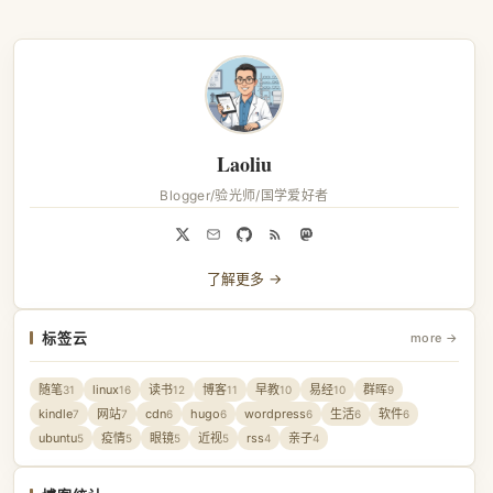
Laoliu
Blogger/验光师/国学爱好者
了解更多 →
标签云
more →
随笔
linux
读书
博客
早教
易经
群晖
31
16
12
11
10
10
9
kindle
网站
cdn
hugo
wordpress
生活
软件
7
7
6
6
6
6
6
ubuntu
疫情
眼镜
近视
rss
亲子
5
5
5
5
4
4