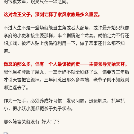
的包袱太重，蜕变只在一念之间。
这对龙王父子，深刻诠释了家风家教是多么重要。
不过人生不是一登场就能当主角或者大配角，或许最开始只能像
李府的小吏和接生婆那样，串个剧情跑个龙套。就怕定力不行还
想加戏，被坏人贴上傀儡符利用一下，做了恶事还什么都不知
道。
做恶的那么多，但有一个人最该被问责——主要领导元始天尊。
想他当初降服了魔丸，一掌劈碎不就全剧终了么，偏要等三年后
才引天雷把它毁掉。三年间惹出那么多事端，老爷子倒不知躲到
哪逍遥去了。
作为一把手，必须养成好习惯：发现问题，迅速解决，抓早抓
小，把小妖小魔都扼杀于丸子状态。
那么陈塘关就没有“好人”了？