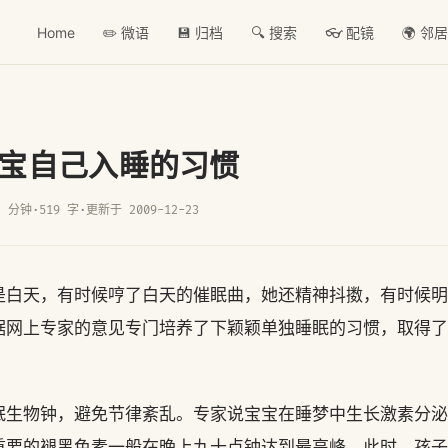
Home
✏️ 微语
💾 归档
🔍 搜索
👓 配镜
🌍 邻
宝自己入睡的习惯
2 分钟
·
519 字
·
更新于 2009-12-23
是白天，有时候哼了白天的催眠曲，她还精神抖擞，有时候明
据网上专家的意见专门培养了下颖颖单独睡眠的习惯，取得了
眠生物钟，避免节律紊乱。专家说宝宝在睡梦中生长激素分泌
重要的褪黑色素一般在晚上九十点钟达到最高峰，此时，孩子