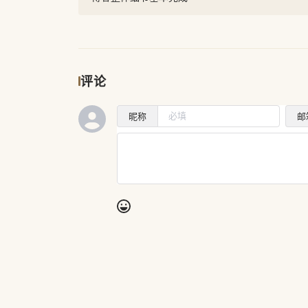
评论
昵称
邮