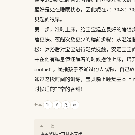
最好是处在睡眠状态。因此呢在7：30-8：
贝起的很早。
第二步，准时上床，给宝宝建立良好的睡眠
睡更快、夜醒次数更少的睡前步骤：从温暖
松；沐浴后对宝宝进行轻柔抚触，安定宝宝
并在他有睡意但还醒着的时候抱他上床，培养他“
soothe)”，是指孩子不通过他人或物，自
通过这段时间的训练，宝贝晚上睡觉基本上
时候睡的非常的香甜！
𝕏
f
微
✉
分享
← 上一篇
博客整体细节基本完成