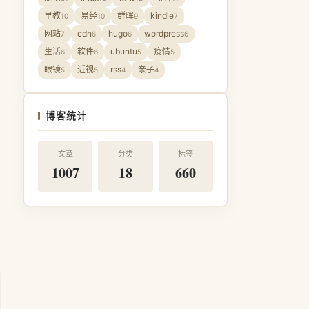
早教
易经
群晖
kindle
10
10
9
7
网站
cdn
hugo
wordpress
7
6
6
6
生活
软件
ubuntu
疫情
6
6
5
5
眼镜
近视
rss
亲子
5
5
4
4
博客统计
文章
分类
标签
1007
18
660