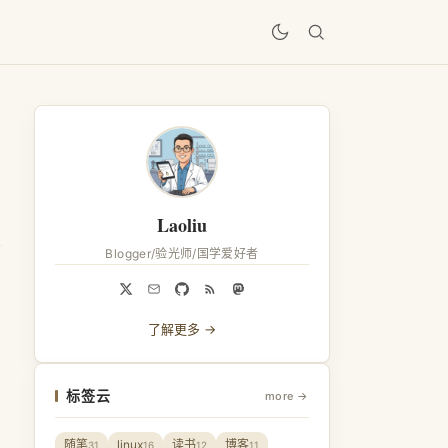
居
Laoliu
Blogger/验光师/国学爱好者
了解更多 →
标签云
more →
随笔
linux
读书
博客
31
16
12
11