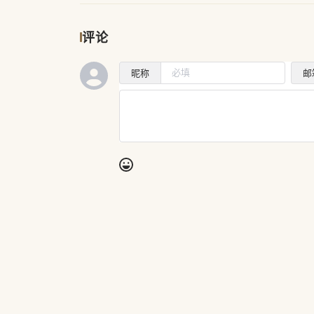
评论
昵称
邮