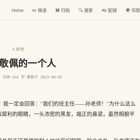
Home
✏️ 微语
💾 归档
🔍 搜索
👓 配镜
🌍 邻
人间世
敬佩的一个人
1 分钟
·
446 字
·
更新于 2019-08-02
个人？我一定会回答：“我们的班主任——孙老师！”为什么这么
双犀利的眼睛，一头浓密的黑发，端正的鼻梁，虽然相貌平