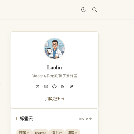
居
Laoliu
Blogger/验光师/国学爱好者
了解更多 →
标签云
more →
随笔
linux
读书
博客
31
16
12
11