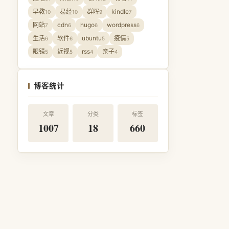
早教
易经
群晖
kindle
10
10
9
7
网站
cdn
hugo
wordpress
7
6
6
6
生活
软件
ubuntu
疫情
6
6
5
5
眼镜
近视
rss
亲子
5
5
4
4
博客统计
文章
分类
标签
1007
18
660