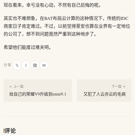
现在看来，幸亏没有心动，不然有自己后悔的呢。
其实也不难想象，在BAT布局云计算的这种情况下，传统的IDC
商家日子肯定难过。不过，以前觉得景安也算在业界有一定地位
的公司了，想不到问题竟然严重到这种地步了。
希望他们能度过难关吧。
𝕏
f
微
✉
分享
← 上一篇
下一篇 →
给自己的荣耀V9升级到emui9.1
又犯了人云亦云的毛病
评论