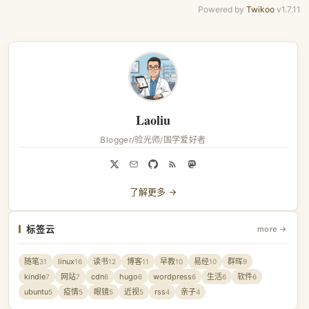
Powered by
Twikoo
v1.7.11
Laoliu
Blogger/验光师/国学爱好者
了解更多 →
标签云
more →
随笔
linux
读书
博客
早教
易经
群晖
31
16
12
11
10
10
9
kindle
网站
cdn
hugo
wordpress
生活
软件
7
7
6
6
6
6
6
ubuntu
疫情
眼镜
近视
rss
亲子
5
5
5
5
4
4