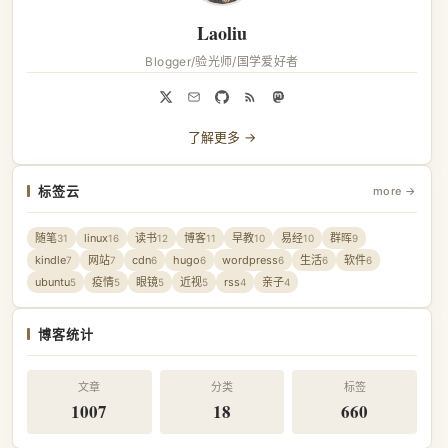
Laoliu
Blogger/验光师/国学爱好者
了解更多 →
标签云
more →
随笔
linux
读书
博客
早教
易经
群晖
31
16
12
11
10
10
9
kindle
网站
cdn
hugo
wordpress
生活
软件
7
7
6
6
6
6
6
ubuntu
疫情
眼镜
近视
rss
亲子
5
5
5
5
4
4
博客统计
文章
分类
标签
1007
18
660