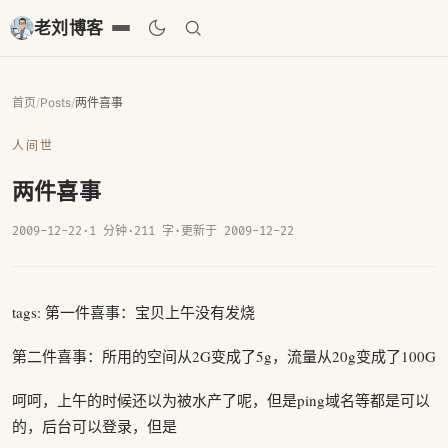
老刘博客
首页
/
Posts
/
两件喜事
人间世
两件喜事
2009-12-22
·
1 分钟
·
211 字
·
更新于 2009-12-22
tags: 第一件喜事：宝贝上午没有发烧
第二件喜事：所用的空间从2G变成了5g，流量从20g变成了100G
呵呵，上午的时候还以为被水产了呢，但是ping域名等都是可以
的，后台可以登录，但是