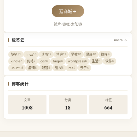
逛商城
→
镜片
·
镜框
·
太阳镜
标签云
more →
随笔
linux
读书
博客
早教
易经
群晖
31
16
12
11
10
10
9
kindle
网站
cdn
hugo
wordpress
生活
软件
7
7
6
6
6
6
6
ubuntu
疫情
眼镜
近视
rss
亲子
5
5
5
5
4
4
博客统计
文章
分类
标签
1008
18
664