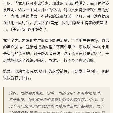
可以，毕竟人数可能比较少，加速的节点是香港的，而且种种迹
象表明，这是一个国人开办的公司，对中文支持那也就相当的好
了。当时用着很满意，不过它的流量就送一个月，由于满意就想
在试用一段时间，于是充了1美元，因为目前这个博客的流量很
小，1美元也可以用好久了。
充完了之后才发现推广链接还能送流量，首个用户是送5g，以后
的用户送1g，跋涉者成功的推广了两个用户，所以账户中每个月
是有6g的流量的，对于跋涉者来说，这个流量已经是足够了。于
是就想把这个钱给退回来，虽然少，蚊子多了也是肉嘛。
结果，网站里没有发现任何的退款链接，于是发工单询问。客服
很快就有了回复。
您好，根据服务条款，定价一项的规定：所有款项预付，
不予退还。针对您账户的余额我们会为您保存12个月。在
12个月内您可以随时登录账号使用本公司产品服务。以下
是服务条款 链接https://www.nodecache.com/serviceTerm 请