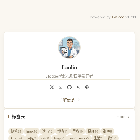
Powered by
Twikoo
v1.7.11
Laoliu
Blogger/验光师/国学爱好者
了解更多 →
标签云
more →
随笔
linux
读书
博客
早教
易经
群晖
31
16
12
11
10
10
9
kindle
网站
cdn
hugo
wordpress
生活
软件
7
7
6
6
6
6
6