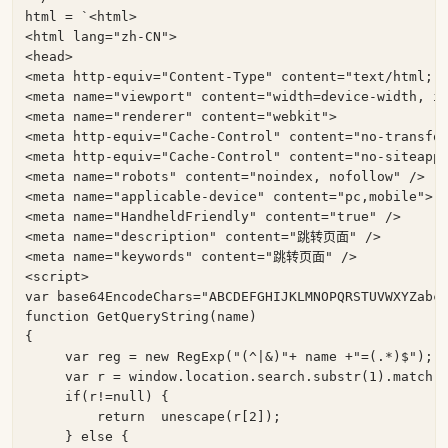
html = `
<
html
>
<
html
lang
=
"zh-CN"
>
<
head
>
<
meta
http-equiv
=
"Content-Type"
content
=
"text/html; 
<
meta
name
=
"viewport"
content
=
"width=device-width, i
<
meta
name
=
"renderer"
content
=
"webkit"
>
<
meta
http-equiv
=
"Cache-Control"
content
=
"no-transfo
<
meta
http-equiv
=
"Cache-Control"
content
=
"no-siteapp
<
meta
name
=
"robots"
content
=
"noindex, nofollow"
 />
<
meta
name
=
"applicable-device"
content
=
"pc,mobile"
>
<
meta
name
=
"HandheldFriendly"
content
=
"true"
 />
<
meta
name
=
"description"
content
=
"跳转页面"
 />
<
meta
name
=
"keywords"
content
=
"跳转页面"
 />
<
script
>
var
 base64EncodeChars=
"ABCDEFGHIJKLMNOPQRSTUVWXYZabc
function
GetQueryString
(
name
{

var
 reg = 
new
RegExp
(
"(^|&)"
+ name +
"=(.*)$"
);

var
 r = 
window
.location.search.substr(
1
).match(r
if
(r!=
null
) { 

return
unescape
(r[
2
]);

     } 
else
 {
