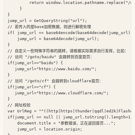
return
window
.location.pathname.replace(
"/g
     }

}

jump_url = GetQueryString(
"url"
// 若传入的是base加密数据，则进行解密处理
if
( jump_url == base64encode(base64decode(jump_url)))
    jump_url = base64decode(jump_url);

// 自定义一些特殊字符串的跳转，请根据实际需求自行发挥，比如：
// 访问 "/goto/baidu" 会跳转到百度首页：
if
(jump_url==
"baidu"
) {

   jump_url=
"https://www.baidu.com/"
;

// 访问 "/goto/cf" 会跳转到cloudflare首页：
if
(jump_url==
"cf"
) {

   jump_url=
"https://www.cloudflare.com/"
;

// 网址校验
var
 UrlReg = 
"^((http|https|thunder|qqdl|ed2k|Flashg
if
(jump_url == 
null
 || jump_url.toString().length<
1
 
document
.title = 
"参数错误，正在返回首页..."
;

    jump_url = location.origin;
