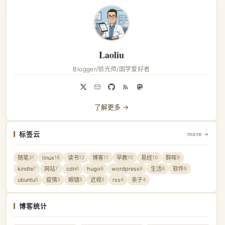
Laoliu
Blogger/验光师/国学爱好者
了解更多 →
标签云
more →
随笔
linux
读书
博客
早教
易经
群晖
31
16
12
11
10
10
9
kindle
网站
cdn
hugo
wordpress
生活
软件
7
7
6
6
6
6
6
ubuntu
疫情
眼镜
近视
rss
亲子
5
5
5
5
4
4
博客统计