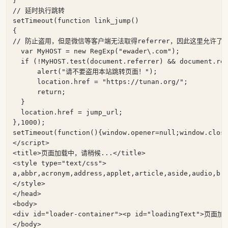
// 延时执行跳转
setTimeout(
function
link_jump
// 防止盗用，但是微信等客户端无法取得referrer，因此这里允许了re
var
 MyHOST = 
new
RegExp
(
"ewader\.com"
);

if
 (!MyHOST.test(
document
.referrer) && 
document
.ref
      alert(
"请不要盗用本站跳转页面！"
);

      location.href = 
"https://tunan.org/"
;

return
;

  }

  location.href = jump_url;

},
1000
);

setTimeout(
function
()
{
window
.opener=
null
;
window
.clos
</
script
>
<
title
>
页面加载中，请稍候...
</
title
>
<
style
type
=
"text/css"
>
a,abbr,acronym,address,applet,article,aside,audio,b,
</
style
>
</
head
>
<
body
>
<
div
id
=
"loader-container"
><
p
id
=
"loadingText"
>
页面加载
</
body
>