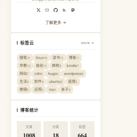
把
了解更多 →
标签云
more →
随笔
linux
读书
博客
31
16
12
11
早教
易经
群晖
kindle
10
10
9
7
网站
cdn
hugo
wordpress
7
6
6
6
生活
软件
ubuntu
疫情
6
6
5
5
眼镜
近视
rss
亲子
5
5
4
4
博客统计
文章
分类
标签
1008
18
664