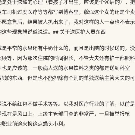
是处于炫耀的心理（看孩子才出生，应该是个90后的），
租车司机过度医疗等等都写到博客里，貌似这个女的还是个卖
不愿意售后，结果被人扒出来了，我对这样的人一点也不表示
这些现象想说道说道。## 关于送医护人员东西
就是平常的水果还有牛奶什么的，而且是出院的时候送的，没
照顾等，因为那次住院的时间很长，不管大夫还有护士都照料
下也是应该的。一般病人送的水果饮料之类的都是送到科室
值钱的东西。但是也不能排除有个别的单独送给主管大夫的可
至说不给红包不做手术等等。以我对医疗行业的了解，以前是
是现在是风口上，上级主管部门查的非常严，一旦被举报核
的职业前途来换这点蝇头小利。