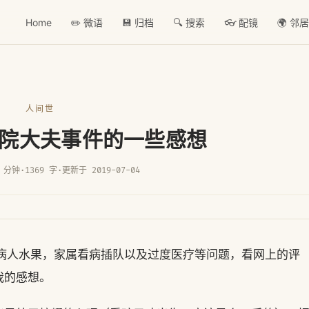
Home
✏️ 微语
💾 归档
🔍 搜索
👓 配镜
🌍 邻
人间世
院大夫事件的一些感想
 分钟
·
1369 字
·
更新于 2019-07-04
夫收病人水果，家属看病插队以及过度医疗等问题，看网上的评
我的感想。