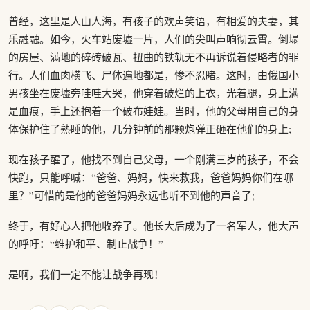
曾经，这里是人山人海，有孩子的欢声笑语，有相爱的夫妻，其
乐融融。如今，火车站废墟一片，人们的尖叫声响彻云霄。倒塌
的房屋、满地的碎砖破瓦、扭曲的铁轨无不再诉说着侵略者的罪
行。人们血肉横飞、尸体遍地都是，惨不忍睹。这时，由俄国小
男孩坐在废墟旁哇哇大哭，他穿着破烂的上衣，光着腿，身上满
是血痕，手上还抱着一个破布娃娃。当时，他的父母用自己的身
体保护住了熟睡的他，几分钟前的那颗炮弹正砸在他们的身上;
现在孩子醒了，他找不到自己父母，一个刚满三岁的孩子，不会
快跑，只能呼喊：“爸爸、妈妈，快来救我，爸爸妈妈你们在哪
里？”可惜的是他的爸爸妈妈永远也听不到他的声音了;
终于，有好心人把他收养了。他长大后成为了一名军人，他大声
的呼吁：“维护和平、制止战争！”
是啊，我们一定不能让战争再现！