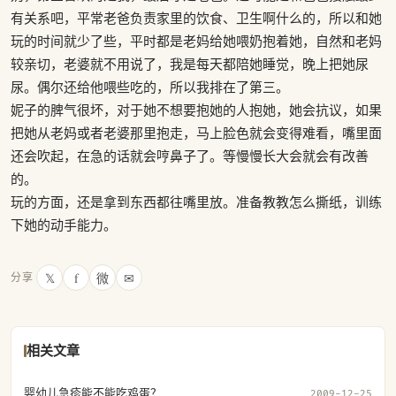
有关系吧，平常老爸负责家里的饮食、卫生啊什么的，所以和她
玩的时间就少了些，平时都是老妈给她喂奶抱着她，自然和老妈
较亲切，老婆就不用说了，我是每天都陪她睡觉，晚上把她尿
尿。偶尔还给他喂些吃的，所以我排在了第三。
妮子的脾气很坏，对于她不想要抱她的人抱她，她会抗议，如果
把她从老妈或者老婆那里抱走，马上脸色就会变得难看，嘴里面
还会吹起，在急的话就会哼鼻子了。等慢慢长大会就会有改善
的。
玩的方面，还是拿到东西都往嘴里放。准备教教怎么撕纸，训练
下她的动手能力。
𝕏
f
微
✉
分享
相关文章
婴幼儿急疹能不能吃鸡蛋？
2009-12-25