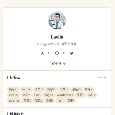
Laoliu
Blogger/验光师/国学爱好者
了解更多 →
标签云
more →
随笔
linux
读书
博客
早教
易经
群晖
31
16
12
11
10
10
9
kindle
网站
cdn
hugo
wordpress
生活
软件
7
7
6
6
6
6
6
ubuntu
疫情
眼镜
近视
rss
亲子
5
5
5
5
4
4
博客统计