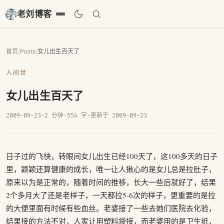
老刘博客
首页
/
Posts
/
女儿出生百天了
人间世
女儿出生百天了
2009-09-23
·
2 分钟
·
554 字
·
更新于 2009-09-23
日子过的飞快，转眼间女儿出生已经100天了，这100多天的日子
里，颖颖还算健康的成长，唯一让人揪心的是女儿总是拉肚子，
原来以为是正常的，随着时间的推移，长大一些后就好了，结果
2个多月大了还是老样子，一天都拉5-6次的样子，更重要的是拉
的大便里面有时候有些血丝。老婆接了一些去她们医院去化验，
结果接的方法不对，人家让用塑料袋接，而老婆用的是卫生纸，