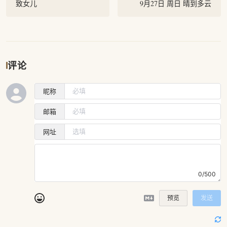
致女儿
9月27日 周日 晴到多云
评论
昵称
邮箱
网址
0/500
预览
发送