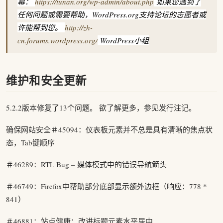
幕：
https://tunan.org/wp-admin/about.php
如果您遇到了
任何问题或需要帮助，WordPress.org支持论坛的志愿者或
许能帮到您。
http://zh-
cn.forums.wordpress.org/
WordPress小组
维护和安全更新
5.2.2版本修复了13个问题。 欲了解更多，参见发行注记。
确保网站安全＃45094：仪表板元素并不总是具有清晰的焦点状
态，Tab键顺序
＃46289：RTL Bug – 媒体模式中的错误导航箭头
＃46749：Firefox中帮助部分底部显示额外边框（响应：778 *
841）
＃46881：站点健康：改进标题元素水平居中