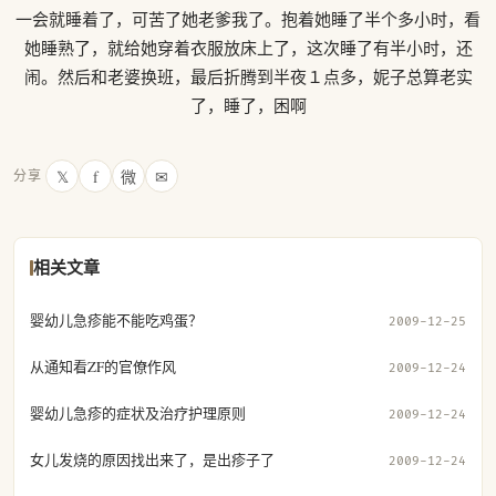
一会就睡着了，可苦了她老爹我了。抱着她睡了半个多小时，看
她睡熟了，就给她穿着衣服放床上了，这次睡了有半小时，还
闹。然后和老婆换班，最后折腾到半夜１点多，妮子总算老实
了，睡了，困啊
𝕏
f
微
✉
分享
相关文章
婴幼儿急疹能不能吃鸡蛋？
2009-12-25
从通知看ZF的官僚作风
2009-12-24
婴幼儿急疹的症状及治疗护理原则
2009-12-24
女儿发烧的原因找出来了，是出疹子了
2009-12-24