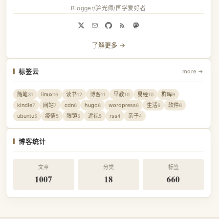
Blogger/验光师/国学爱好者
了解更多 →
标签云
more →
随笔
linux
读书
博客
早教
易经
群晖
31
16
12
11
10
10
9
kindle
网站
cdn
hugo
wordpress
生活
软件
7
7
6
6
6
6
6
ubuntu
疫情
眼镜
近视
rss
亲子
5
5
5
5
4
4
博客统计
文章
分类
标签
1007
18
660