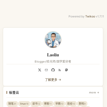
Powered by
Twikoo
v1.7.11
Laoliu
Blogger/验光师/国学爱好者
了解更多 →
标签云
more →
随笔
linux
读书
博客
早教
易经
群晖
31
16
12
11
10
10
9