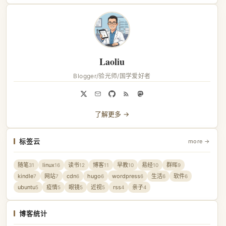
Laoliu
Blogger/验光师/国学爱好者
了解更多 →
标签云
more →
随笔
linux
读书
博客
早教
易经
群晖
31
16
12
11
10
10
9
kindle
网站
cdn
hugo
wordpress
生活
软件
7
7
6
6
6
6
6
ubuntu
疫情
眼镜
近视
rss
亲子
5
5
5
5
4
4
博客统计