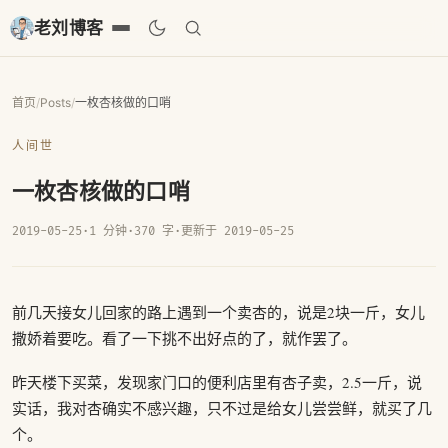
老刘博客
首页
/
Posts
/
一枚杏核做的口哨
人间世
一枚杏核做的口哨
2019-05-25
·
1 分钟
·
370 字
·
更新于 2019-05-25
前几天接女儿回家的路上遇到一个卖杏的，说是2块一斤，女儿
撒娇着要吃。看了一下挑不出好点的了，就作罢了。
昨天楼下买菜，发现家门口的便利店里有杏子卖，2.5一斤，说
实话，我对杏确实不感兴趣，只不过是给女儿尝尝鲜，就买了几
个。