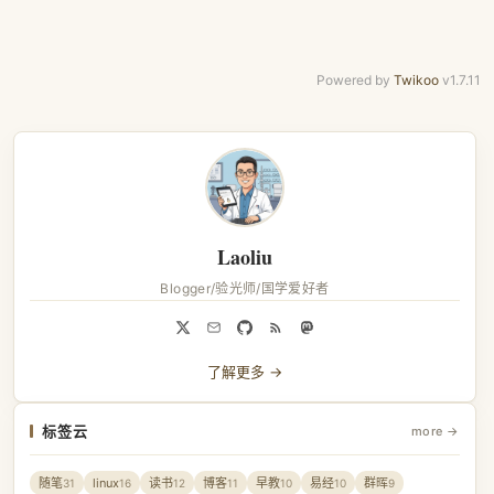
Powered by
Twikoo
v1.7.11
Laoliu
Blogger/验光师/国学爱好者
了解更多 →
标签云
more →
随笔
linux
读书
博客
早教
易经
群晖
31
16
12
11
10
10
9