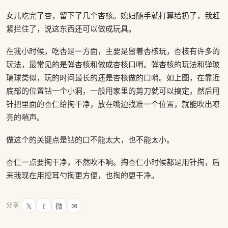
女儿吃完了杏，留下了几个杏核。媳妇随手就打算给扔了，我赶
紧拦住了，说这东西还可以做成玩具。
在我小时候，吃杏是一方面，主要是留着杏核玩，杏核有许多的
玩法，最常见的是弹杏核和做成杏核口哨。弹杏核的玩法和弹玻
璃球类似，玩的时间最长的还是杏核做的口哨。如上图，在靠近
底部的位置钻一个小洞，一般用家里的剪刀就可以搞定，然后用
针把里面的杏仁给掏干净，放在嘴边找准一个位置，就能吹出嘹
亮的哨声。
做这个的关键点是钻的口不能太大，也不能太小。
杏仁一点要掏干净，不然吹不响。掏杏仁小时候都是用针掏，后
来我现在用挖耳勺掏更方便，也掏的更干净。
𝕏
f
微
✉
分享