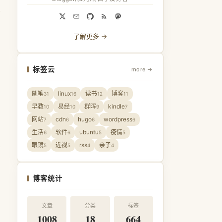
了解更多 →
的
标签云
more →
随笔
linux
读书
博客
31
16
12
11
早教
易经
群晖
kindle
10
10
9
7
网站
cdn
hugo
wordpress
7
6
6
6
生活
软件
ubuntu
疫情
6
6
5
5
眼镜
近视
rss
亲子
5
5
4
4
博客统计
文章
分类
标签
1008
18
664