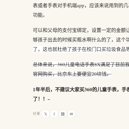
表或者手表对手机端app，应该来说用到的
功能。
可以和父母的支付宝绑定，设置一定的金额
够孩子出去的时候买瓶水啊什么的了，这个
了，这也就杜绝了孩子在校门口买垃圾食品
总体来说，360儿童电话手表8X满足了目前
官网购买，比京东上要便宜20块钱。
1年半后，不建议大家买360的儿童手表，
了！！~
𝕏
f
微
✉
分享