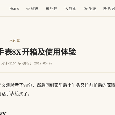
Home
✏️ 微语
💾 归档
🔍 搜索
👓 配镜
🌍 邻
人间世
话手表8X开箱及使用体验
 分钟
·
1164 字
·
更新于 2019-05-24
文测验考了98分，然后回到家里后小丫头又忙前忙后的晾
电话手表给买了。
8X