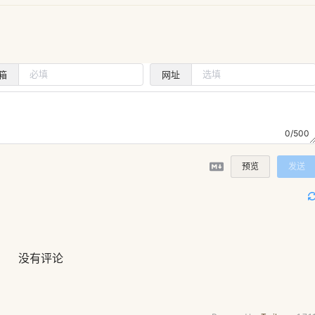
箱
网址
0/500
预览
发送
没有评论