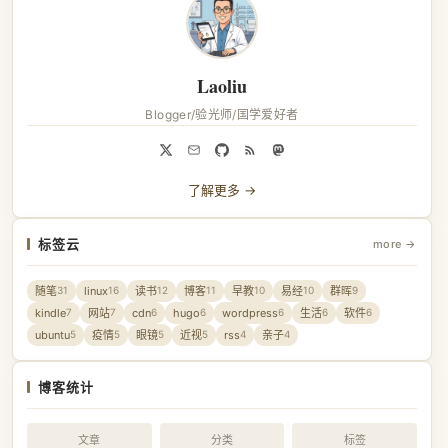
Laoliu
Blogger/验光师/国学爱好者
了解更多 →
标签云
more →
随笔
linux
读书
博客
早教
易经
群晖
31
16
12
11
10
10
9
kindle
网站
cdn
hugo
wordpress
生活
软件
7
7
6
6
6
6
6
ubuntu
疫情
眼镜
近视
rss
亲子
5
5
5
5
4
4
博客统计
文章
分类
标签