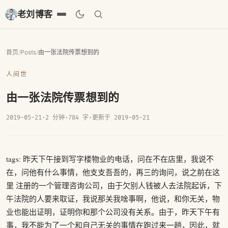
老刘博客
首页
/
Posts
/
由一张法院传票想到的
人间世
由一张法院传票想到的
2019-05-21
·
2 分钟
·
784 字
·
更新于 2019-05-21
tags: 昨天下午接到写字楼物业的电话，问在不在店里，我说不
在，问他有什么事情，他支支吾吾的，再三的询问，说之前在这
里 注册的一个管理咨询公司，由于欠别人钱被人去法院起诉，下
午法院的人要来取证，我说那关我啥事啊，他说，和你无关，物
业也能出证明，证明你和那个公司没有关系。由于，昨天下午有
事，我不能为了一个和自己无关的事情在跑过来一趟，因此，就