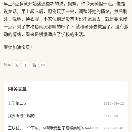
早上6点多就开始迷迷糊糊的说，妈妈，你今天骑慢一点。像是
说梦话。早上起床后，照例玩了一会，调整好她的情绪，然后刷
牙，洗脸，换衣服！小家伙到是没有再说不愿意去，就是要求慢
一点。到了学校也就哭唧唧的哼了下 就和老师去教室了。没有激
动的情绪，看来是慢慢适应了学校的生活。
继续加油宝贝！
𝕏
f
微
✉
分享
相关文章
上学第二天
2012-09-12
我要听男生唱的
2012-08-11
三块钱，一个下午，AI帮我做出了眼镜商城的Android App
2026-07-07