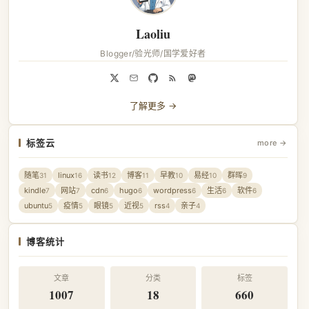
Laoliu
Blogger/验光师/国学爱好者
了解更多 →
标签云
more →
随笔
linux
读书
博客
早教
易经
群晖
31
16
12
11
10
10
9
kindle
网站
cdn
hugo
wordpress
生活
软件
7
7
6
6
6
6
6
ubuntu
疫情
眼镜
近视
rss
亲子
5
5
5
5
4
4
博客统计
文章
分类
标签
1007
18
660