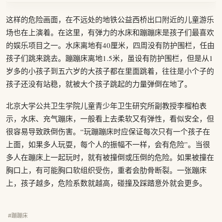
这样的危险画面，在不远处的地铁公益西桥出口附近的儿童游乐
场也在上演着。在这里，有弹力的水床和蹦蹦床是孩子们最喜欢
的娱乐项目之一。水床离地有40厘米，四周没有防护围栏，任由
孩子们跳来跳去。蹦蹦床离地1.5米，虽设有防护围栏，但是从1
岁多的小孩子到五六岁的大孩子都在里面跳着，往往是小个子的
孩子还没有站稳，就被大个孩子跳起的力量弹倒在地了。
北京大学公共卫生学院儿童青少年卫生研究所副教授李榴柏表
示，水床、充气蹦床，一般看上去柔软又有弹性，看似安全，但
很容易导致跌倒伤害。“玩蹦蹦床时应保证每次只有一个孩子在
上面，如果多人玩耍，每个人的振幅不一样，会有危险”。当很
多人在蹦床上一起玩时，就有被撞倒或压倒的危险。如果被撞在
胸口上，有可能胸口软组织受伤，重者会肋骨断裂。一张蹦床
上，孩子越多，危险系数就越高，碰撞及踩踏意外就会更多。
#蹦蹦床