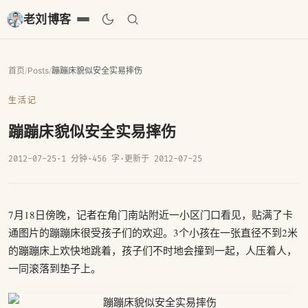
老刘博客
首页
/
Posts
/
蹦蹦床貌似安全实易摔伤
生活记
蹦蹦床貌似安全实易摔伤
2012-07-25
·
1 分钟
·
456 字
·
更新于 2012-07-25
7月18日傍晚，记者在角门南站附近一小区门口看见，贴满了卡
通图片的蹦蹦床很受孩子们的欢迎。3个小孩在一张直径不到2米
的蹦蹦床上欢快地跳着，孩子们不时地会撞到一起，人压着人，
一同滚落到垫子上。