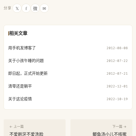
𝕏
f
微
✉
分享
相关文章
用手机发博客了
2012-08-08
关于小孩午睡的问题
2012-07-22
即日起，正式开始更新
2012-07-21
清零还是躺平
2022-12-01
关于这论疫情
2022-10-19
← 上一篇
下一篇 →
不爱刷牙不爱洗脸
鲫鱼汤小儿不咳嗽