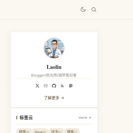
居
Laoliu
Blogger/验光师/国学爱好者
了解更多 →
标签云
more →
随笔
linux
读书
博客
31
16
12
11