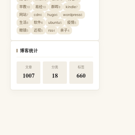
早教
易经
群晖
kindle
10
10
9
7
网站
cdn
hugo
wordpress
7
6
6
6
生活
软件
ubuntu
疫情
6
6
5
5
眼镜
近视
rss
亲子
5
5
4
4
博客统计
文章
分类
标签
1007
18
660