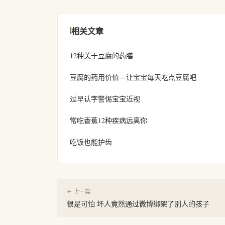
相关文章
12种关于豆腐的药膳
豆腐的药用价值—让宝宝每天吃点豆腐吧
过早认字警惕宝宝近视
常吃香蕉12种疾病远离你
吃饭也能护齿
← 上一篇
很是可怕 坏人竟然通过微博绑架了别人的孩子