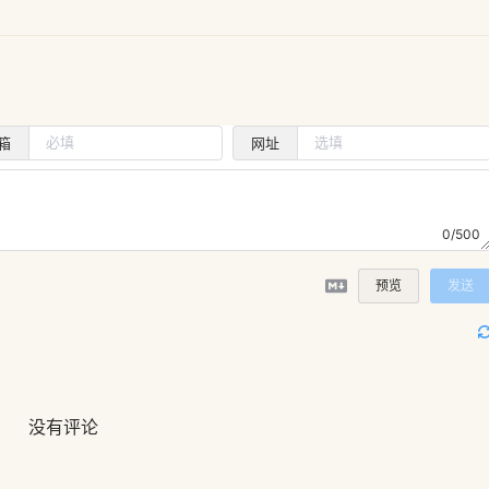
箱
网址
0/500
预览
发送
没有评论