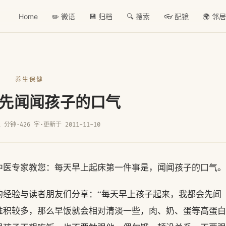
Home
✏️ 微语
💾 归档
🔍 搜索
👓 配镜
🌍 邻
养生保健
先闻闻孩子的口气
1 分钟
·
426 字
·
更新于 2011-11-10
中医专家教您：每天早上起床第一件事是，闻闻孩子的口气。
的经验与读者朋友们分享：“每天早上孩子起来，我都会先闻
堆积较多，那么早饭就会相对清淡一些，肉、奶、蛋等高蛋白