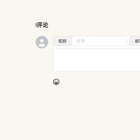
评论
昵称
邮