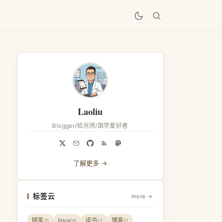
居
Laoliu
Blogger/验光师/国学爱好者
了解更多 →
标签云
more →
随笔
linux
读书
博客
31
16
12
11