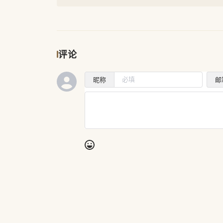
评论
昵称
邮