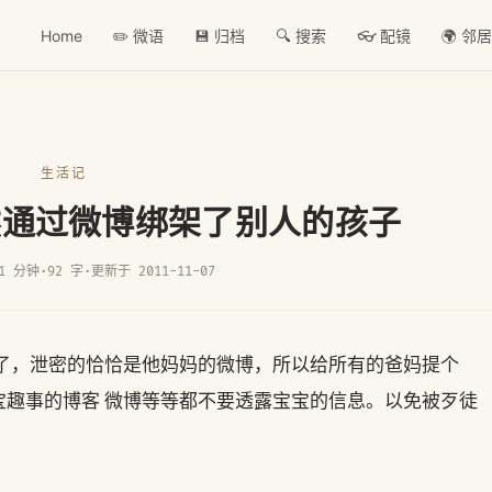
Home
✏️ 微语
💾 归档
🔍 搜索
👓 配镜
🌍 邻
生活记
然通过微博绑架了别人的孩子
1 分钟
·
92 字
·
更新于 2011-11-07
架了，泄密的恰恰是他妈妈的微博，所以给所有的爸妈提个
宝趣事的博客 微博等等都不要透露宝宝的信息。以免被歹徒