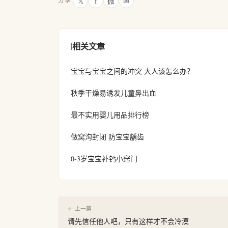
𝕏
f
微
✉
分享
相关文章
宝宝与宝宝之间的冲突 大人该怎么办？
秋季干燥易诱发儿童鼻出血
最不实用婴儿用品排行榜
做窝沟封闭 防宝宝龋齿
0-3岁宝宝补钙小窍门
← 上一篇
请先信任他人吧，只有这样才不会冷漠