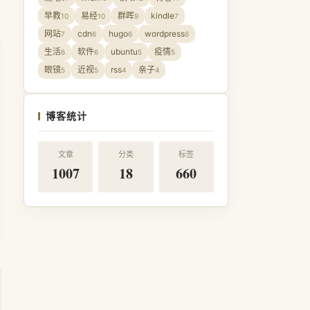
早教
易经
群晖
kindle
10
10
9
7
网站
cdn
hugo
wordpress
7
6
6
6
生活
软件
ubuntu
疫情
6
6
5
5
眼镜
近视
rss
亲子
5
5
4
4
博客统计
文章
分类
标签
1007
18
660