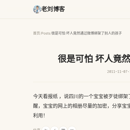
老刘博客
首页
/
Posts
/
很是可怕 坏人竟然通过微博绑架了别人的孩子
很是可怕 坏人竟
2011-11-07
·
今天看报纸 ，说四川的一个宝宝被歹徒绑
醒，宝宝的网上的相册尽量的加密，分享宝
利用！