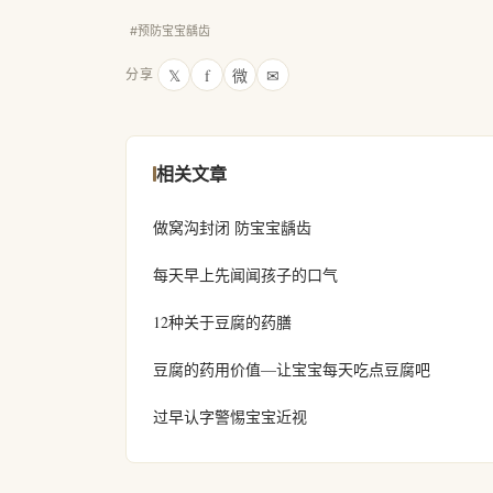
#预防宝宝龋齿
𝕏
f
微
✉
分享
相关文章
做窝沟封闭 防宝宝龋齿
每天早上先闻闻孩子的口气
12种关于豆腐的药膳
豆腐的药用价值—让宝宝每天吃点豆腐吧
过早认字警惕宝宝近视