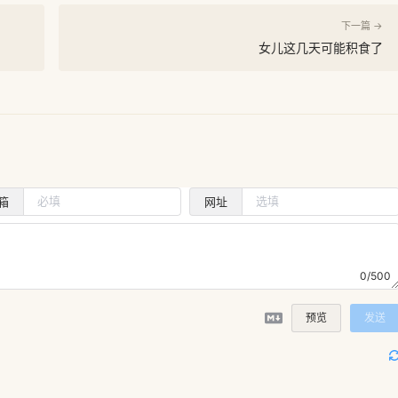
下一篇 →
女儿这几天可能积食了
箱
网址
0/500
预览
发送