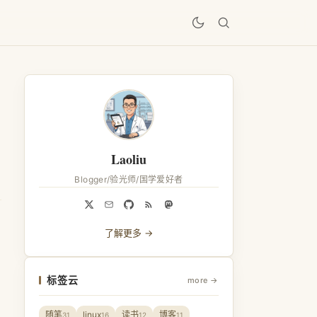
居
Laoliu
Blogger/验光师/国学爱好者
了解更多 →
标签云
more →
随笔
linux
读书
博客
31
16
12
11