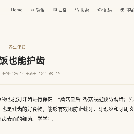
Home
✏️ 微语
💾 归档
🔍 搜索
👓 配镜
🌍 邻
养生保健
饭也能护齿
1 分钟
·
124 字
·
更新于 2011-09-20
物也能对牙齿进行保健！“蘑菇皇后”香菇最能预防龋齿；乳
干也是健齿的好食物，能够有效地防止蛀牙、牙龈炎和牙周炎
牙齿表面的细菌。学学吧！