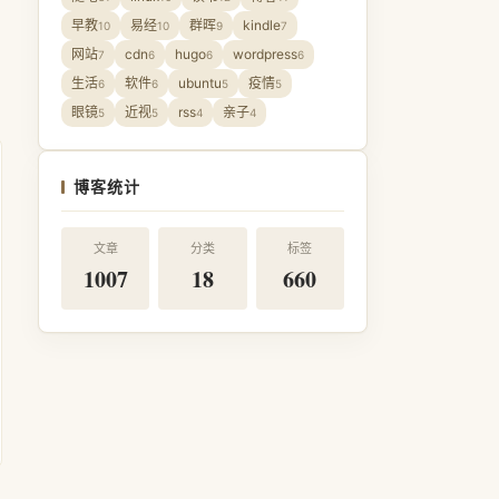
早教
易经
群晖
kindle
10
10
9
7
网站
cdn
hugo
wordpress
7
6
6
6
生活
软件
ubuntu
疫情
6
6
5
5
眼镜
近视
rss
亲子
5
5
4
4
博客统计
文章
分类
标签
1007
18
660