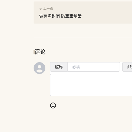
← 上一篇
做窝沟封闭 防宝宝龋齿
评论
昵称
邮