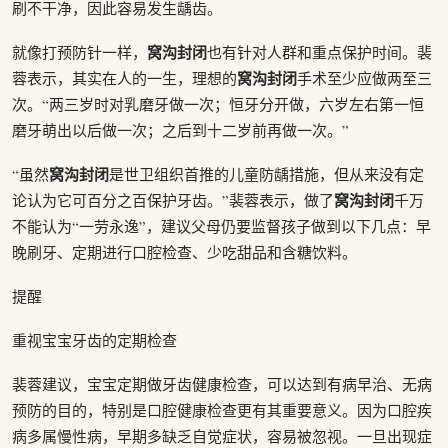
刷不干净，因此容易发生龋齿。
窝沟封闭
就像打预防针一样，
也有针对人群和重点保护时间。裴
窝沟封闭
蓉表示，其实在人的一生，理想的
手术至少应做两至三
次。“两三岁时对乳磨牙做一次；恒牙分开做，六岁左右第一恒
磨牙萌出以后做一次；之后到十二岁前再做一次。”
窝沟封闭
“虽然
是世卫组织首推的儿童防龋措施，但从来没有定
窝沟封闭
论认为它可百分之百保护牙齿。”裴蓉表示，做了
千万
不能认为“一劳永逸”，建议父母仍要监督孩子做到以下几点：早
晚刷牙、定期进行口腔检查、少吃甜品和含糖饮料。
提醒
重视宝宝牙齿的定期检查
裴蓉建议，宝宝定期做牙齿健康检查，可以达到有病早治、无病
预防的目的，特别是口腔健康检查更有其重要意义。因为口腔疾
病多属慢性病，早期多缺乏自觉症状，容易被忽视。一旦出现症