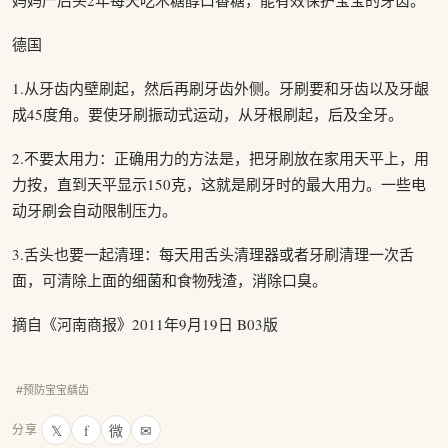
妈妈产后头2年每天吃木糖醇口香糖，能有效保护宝宝的牙齿。
德国
1.从牙齿内壁刷起，然后再刷牙齿外侧。牙刷要和牙齿以及牙龈
成45度角。要使牙刷振动式运动，从牙根刷起，后及全牙。
2.不要太用力：正确用力的方法是，把牙刷放在家用天平上，用
力按，直到天平显示150克，这就是刷牙时的最大用力。一些电
动牙刷会自动限制压力。
3.舌头也要一起清理：每天用舌头清理器或者牙刷清理一次舌
面，可清除上面的细菌和食物残渣，消除口臭。
摘自《河南商报》2011年9月19日 B03版
#预防宝宝龋齿
𝕏
f
微
✉
分享