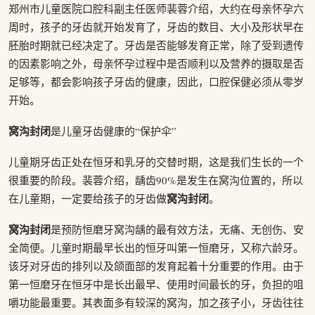
郑州市儿童医院口腔科副主任医师裴蓉介绍，大约在母亲怀孕六
周时，孩子的牙齿就开始发育了，牙齿的数目、大小及形状早在
胚胎时期就已经决定了。牙齿是否能够发育正常，除了受到遗传
的因素影响之外，母亲怀孕过程中是否顺利以及营养的摄取是否
足够等，都会影响孩子牙齿的健康，因此，口腔保健必须从零岁
开始。
窝沟封闭
是儿童牙齿健康的“保护伞”
儿童期牙齿正处在恒牙和乳牙的交替时期，这是我们生长的一个
很重要的阶段。裴蓉介绍，龋齿90%是发生在窝沟位置的，所以
窝沟封闭
在儿童期，一定要给孩子的牙齿做
。
窝沟封闭
是预防恒磨牙窝沟龋的最有效方法，无痛、无创伤、安
全简便。儿童时期最早长出的恒牙叫第一恒磨牙，又称六龄牙。
该牙对牙齿的排列以及颌面部的发育起着十分重要的作用。由于
第一恒磨牙在恒牙中是长出最早、使用时间最长的牙，负担的咀
嚼功能最重要。其表面多有较深的窝沟，加之孩子小，牙齿往往