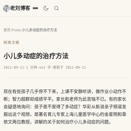
老刘博客
首页
/
Posts
/
小儿多动症的治疗方法
网络文摘
小儿多动症的治疗方法
2011-09-11
·
1 分钟
·
443 字
·
更新于 2011-09-11
现在有些孩子几乎停不下来，上课不安静听讲，做作业小动作不
断；智力超群却成绩平平。家长和老师为此苦恼不已。有的家长
会疑惑地询问：孩子是不是得了多动症？华彩从新浪亲子频道发
掘出这个视频，是著名育儿专家上海儿童医学中心的金星明和章
依文两位教授，讲解的关于如何治疗小儿多动症的问题。