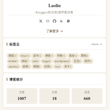
Laoliu
Blogger/验光师/国学爱好者
了解更多 →
标签云
more →
随笔
linux
读书
博客
早教
易经
群晖
31
16
12
11
10
10
9
kindle
网站
cdn
hugo
wordpress
生活
软件
7
7
6
6
6
6
6
ubuntu
疫情
眼镜
近视
rss
亲子
5
5
5
5
4
4
博客统计
文章
分类
标签
1007
18
660