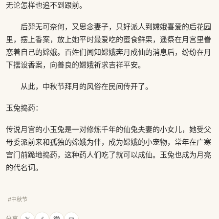
无论怎样也追不到跟前。
后羿无可奈何，又思念妻子，只好派人到嫦娥喜爱的后花园
里，摆上香案，放上她平时最爱吃的蜜食鲜果，遥祭在月宫里眷
恋着自己的嫦娥。百姓们闻知嫦娥奔月成仙的消息后，纷纷在月
下摆设香案，向善良的嫦娥祈求吉祥平安。
从此，中秋节拜月的风俗在民间传开了。
玉兔捣药：
传说月宫的小玉兔是一对修炼千年的仙兔夫妻的小女儿，她受父
母委派前来和孤独的嫦娥为伴，成为嫦娥的小宠物，常年在广寒
宫门前跪地捣药，这种药人们吃了就可以成仙。玉兔也成为月亮
的代名词。
#中秋节
分享