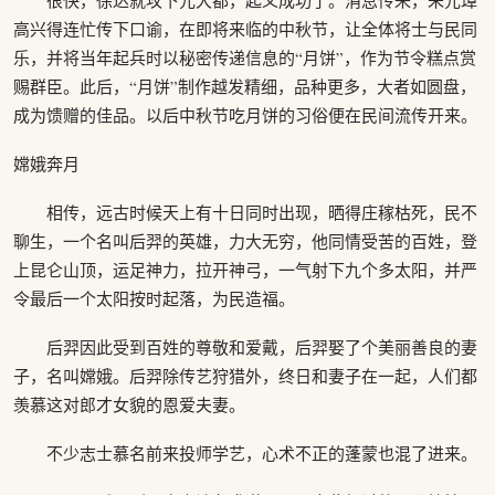
很快，徐达就攻下元大都，起义成功了。消息传来，朱元璋
高兴得连忙传下口谕，在即将来临的中秋节，让全体将士与民同
乐，并将当年起兵时以秘密传递信息的“月饼”，作为节令糕点赏
赐群臣。此后，“月饼”制作越发精细，品种更多，大者如圆盘，
成为馈赠的佳品。以后中秋节吃月饼的习俗便在民间流传开来。
嫦娥奔月
相传，远古时候天上有十日同时出现，晒得庄稼枯死，民不
聊生，一个名叫后羿的英雄，力大无穷，他同情受苦的百姓，登
上昆仑山顶，运足神力，拉开神弓，一气射下九个多太阳，并严
令最后一个太阳按时起落，为民造福。
后羿因此受到百姓的尊敬和爱戴，后羿娶了个美丽善良的妻
子，名叫嫦娥。后羿除传艺狩猎外，终日和妻子在一起，人们都
羡慕这对郎才女貌的恩爱夫妻。
不少志士慕名前来投师学艺，心术不正的蓬蒙也混了进来。