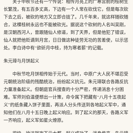
关于中秋节还有一个传说：相传月亮上的广寒宫前的桂树生
长繁茂，有五百多丈高，下边有一个人常在砍伐它，但是每次砍
下去之后，被砍的地方又立即合拢了。几千年来，就这样随砍随
合，这棵桂树永远也不能被砍光。据说这个砍树的人名叫吴刚，
是汉朝西河人，曾跟随仙人修道，到了天界，但是他犯了错误，
仙人就把他贬谪到月宫，日日做这种徒劳无功的苦差使，以示惩
处。李白诗中有“欲斫月中桂，持为寒者薪”的记载。
朱元璋与月饼起义
中秋节吃月饼相传始于元代。当时，中原广大人民不堪忍受
元朝统治阶级的残酷统治，纷纷起义抗元。朱元璋联合各路反抗
力量准备起义。但朝庭官兵搜查的十分严密，传递消息十分困
难。军师刘伯温便想出一计策，命令属下把藏有“八月十五夜起
义”的纸条藏入饼子里面，再派人分头传送到各地起义军中，通
知他们在八月十五日晚上起义响应。到了起义的那天，各路义军
一齐响应，起义军如星火燎原。