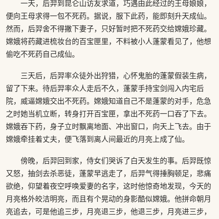
一天，后羿到昆仑山访友求道，巧遇由此经过的王母娘娘，
便向王母求得一包不死药。据说，服下此药，能即刻升天成仙。
然而，后羿舍不得撇下妻子，只好暂时把不死药交给嫦娥珍藏。
嫦娥将药藏进梳妆台的百宝匣里，不料被小人蓬蒙看见了，他想
偷吃不死药自己成仙。
三天后，后羿率众徒外出狩猎，心怀鬼胎的蓬蒙假装生病，
留了下来。待后羿率众人走后不久，蓬蒙手持宝剑闯入内宅后
院，威逼嫦娥交出不死药。嫦娥知道自己不是蓬蒙的对手，危急
之时她当机立断，转身打开百宝匣，拿出不死药一口吞了下去。
嫦娥吞下药，身子立时飘离地面、冲出窗口，向天上飞去。由于
嫦娥牵挂着丈夫，便飞落到离人间最近的月亮上成了仙。
傍晚，后羿回到家，侍女们哭诉了白天发生的事。后羿既惊
又怒，抽剑去杀恶徒，蓬蒙早逃走了，后羿气得捶胸顿足，悲痛
欲绝，仰望着夜空呼唤爱妻的名字，这时他惊奇地发现，今天的
月亮格外皎洁明亮，而且有个晃动的身影酷似嫦娥。他拼命朝月
亮追去，可是他追三步，月亮退三步，他退三步，月亮进三步，