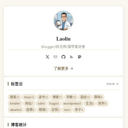
Laoliu
Blogger/验光师/国学爱好者
了解更多 →
标签云
more →
随笔
linux
读书
博客
早教
易经
群晖
31
16
12
11
10
10
9
kindle
网站
cdn
hugo
wordpress
生活
软件
7
7
6
6
6
6
6
ubuntu
疫情
眼镜
近视
rss
亲子
5
5
5
5
4
4
博客统计