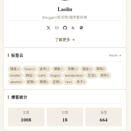
Laoliu
Blogger/验光师/国学爱好者
了解更多 →
标签云
more →
随笔
linux
读书
博客
早教
易经
群晖
31
16
12
11
10
10
9
kindle
网站
cdn
hugo
wordpress
生活
软件
7
7
6
6
6
6
6
ubuntu
疫情
眼镜
近视
rss
亲子
5
5
5
5
4
4
博客统计
文章
分类
标签
1008
18
664