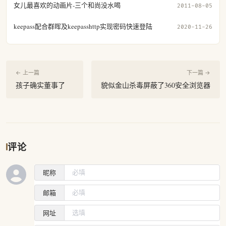
女儿最喜欢的动画片-三个和尚没水喝
2011-08-05
keepass配合群晖及keepasshttp实现密码快速登陆
2020-11-26
← 上一篇
下一篇 →
孩子确实董事了
貌似金山杀毒屏蔽了360安全浏览器
评论
昵称
邮箱
网址