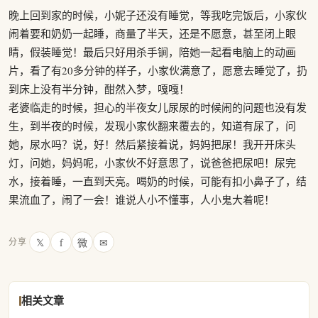
晚上回到家的时候，小妮子还没有睡觉，等我吃完饭后，小家伙
闹着要和奶奶一起睡，商量了半天，还是不愿意，甚至闭上眼
睛，假装睡觉！最后只好用杀手锏，陪她一起看电脑上的动画
片，看了有20多分钟的样子，小家伙满意了，愿意去睡觉了，扔
到床上没有半分钟，酣然入梦，嘎嘎！
老婆临走的时候，担心的半夜女儿尿尿的时候闹的问题也没有发
生，到半夜的时候，发现小家伙翻来覆去的，知道有尿了，问
她，尿水吗？说，好！然后紧接着说，妈妈把尿！我开开床头
灯，问她，妈妈呢，小家伙不好意思了，说爸爸把尿吧！尿完
水，接着睡，一直到天亮。喝奶的时候，可能有扣小鼻子了，结
果流血了，闹了一会！谁说人小不懂事，人小鬼大着呢！
𝕏
f
微
✉
分享
相关文章