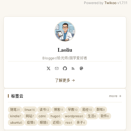
Powered by
Twikoo
v1.7.11
Laoliu
Blogger/验光师/国学爱好者
了解更多 →
标签云
more →
随笔
linux
读书
博客
早教
易经
群晖
31
16
12
11
10
10
9
kindle
网站
cdn
hugo
wordpress
生活
软件
7
7
6
6
6
6
6
ubuntu
疫情
眼镜
近视
rss
亲子
5
5
5
5
4
4