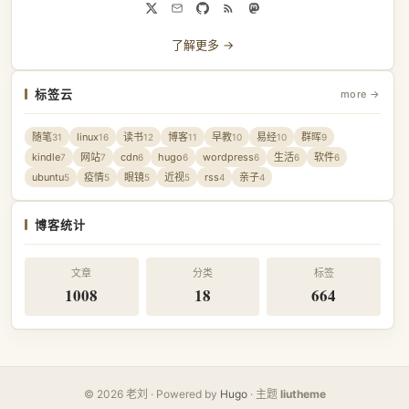
了解更多 →
标签云
more →
随笔
linux
读书
博客
早教
易经
群晖
31
16
12
11
10
10
9
kindle
网站
cdn
hugo
wordpress
生活
软件
7
7
6
6
6
6
6
ubuntu
疫情
眼镜
近视
rss
亲子
5
5
5
5
4
4
博客统计
文章
分类
标签
1008
18
664
© 2026 老刘 · Powered by
Hugo
· 主题
liutheme