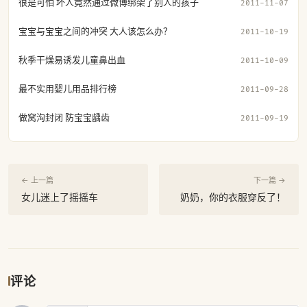
很是可怕 坏人竟然通过微博绑架了别人的孩子
2011-11-07
宝宝与宝宝之间的冲突 大人该怎么办？
2011-10-19
秋季干燥易诱发儿童鼻出血
2011-10-09
最不实用婴儿用品排行榜
2011-09-28
做窝沟封闭 防宝宝龋齿
2011-09-19
← 上一篇
下一篇 →
女儿迷上了摇摇车
奶奶，你的衣服穿反了！
评论