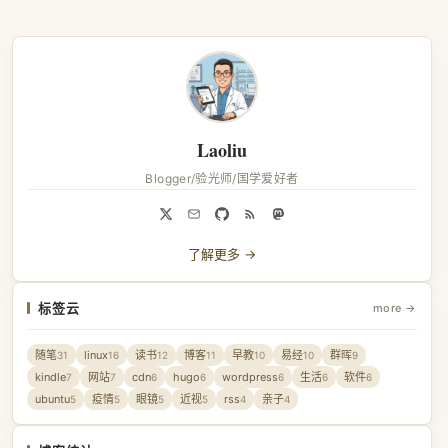
Laoliu
Blogger/验光师/国学爱好者
了解更多 →
标签云
more →
随笔
linux
读书
博客
早教
易经
群晖
31
16
12
11
10
10
9
kindle
网站
cdn
hugo
wordpress
生活
软件
7
7
6
6
6
6
6
ubuntu
疫情
眼镜
近视
rss
亲子
5
5
5
5
4
4