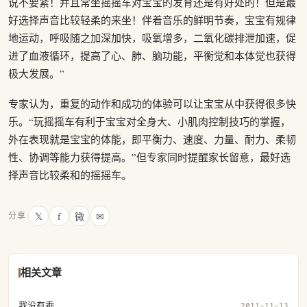
说不要紧！并且常坐摇摇车对宝宝的发育还是有好处的！但是最
好选择声音比较轻柔的来坐！伴着音乐的鲜明节奏，宝宝有规律
地运动，呼吸随之加深加快，吸氧增多，二氧化碳排泄加速，促
进了血液循环，提高了心、肺、脑功能，平衡觉和本体觉也获得
极大发展。”
专家认为，重复的动作和成功的体验可以让宝宝从中获得很多快
乐。“玩摇摇车有利于宝宝对全身大、小肌肉控制技巧的掌握，
外在表现就是宝宝的体能，即平衡力、速度、力量、耐力、柔韧
性、协调等能力获得提高。”但专家同时提醒家长留意，最好选
择声音比较柔和的摇摇车。
𝕏
f
微
✉
分享
相关文章
我没有乖
2011-11-13