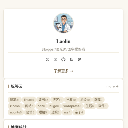
Laoliu
Blogger/验光师/国学爱好者
了解更多 →
标签云
more →
随笔
linux
读书
博客
早教
易经
群晖
31
16
12
11
10
10
9
kindle
网站
cdn
hugo
wordpress
生活
软件
7
7
6
6
6
6
6
ubuntu
疫情
眼镜
近视
rss
亲子
5
5
5
5
4
4
博客统计