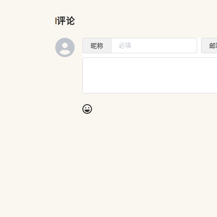
评论
昵称
邮