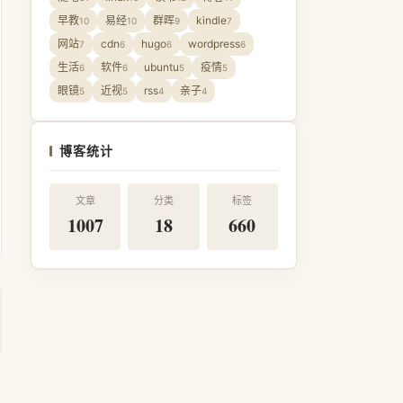
早教
易经
群晖
kindle
10
10
9
7
网站
cdn
hugo
wordpress
7
6
6
6
生活
软件
ubuntu
疫情
6
6
5
5
眼镜
近视
rss
亲子
5
5
4
4
博客统计
文章
分类
标签
1007
18
660