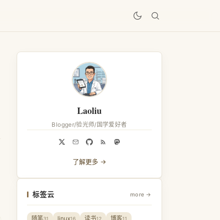
居
Laoliu
Blogger/验光师/国学爱好者
了解更多 →
标签云
more →
随笔
linux
读书
博客
31
16
12
11