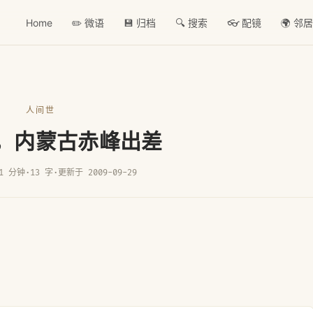
Home
✏️ 微语
💾 归档
🔍 搜索
👓 配镜
🌍 邻
人间世
日，内蒙古赤峰出差
1 分钟
·
13 字
·
更新于 2009-09-29