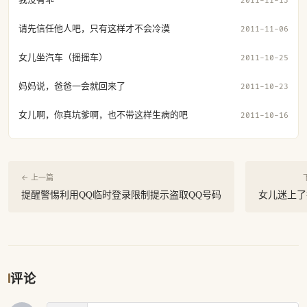
2011-11-13
请先信任他人吧，只有这样才不会冷漠
2011-11-06
女儿坐汽车（摇摇车）
2011-10-25
妈妈说，爸爸一会就回来了
2011-10-23
女儿啊，你真坑爹啊，也不带这样生病的吧
2011-10-16
← 上一篇
提醒警惕利用QQ临时登录限制提示盗取QQ号码
女儿迷上了
评论