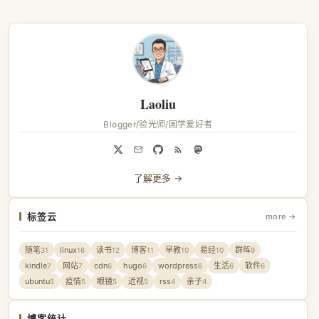
Laoliu
Blogger/验光师/国学爱好者
了解更多 →
标签云
more →
随笔
linux
读书
博客
早教
易经
群晖
31
16
12
11
10
10
9
kindle
网站
cdn
hugo
wordpress
生活
软件
7
7
6
6
6
6
6
ubuntu
疫情
眼镜
近视
rss
亲子
5
5
5
5
4
4
博客统计