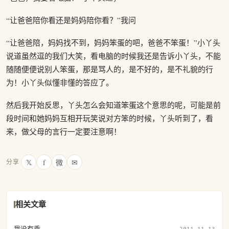
“让爸爸陪你看还是妈妈陪你看？”我问
“让爸爸陪，妈妈找不到，妈妈笨蛋的吧，爸爸不笨蛋！”小丫头
说道虽然逗的我们大笑，看电脑的时候我还是告诉小丫头，不能
随随便便说别人笨蛋，那是骂人的，是不好的，是不礼貌的行
为！小丫头似懂非懂的答应了。
然后我开始反思，丫头怎么会知道笨蛋这个意思的呢，可能是前
段时间和她妈妈互相开玩笑说对方笨的时候，丫头听到了，看
来，做父母的言行一定要注意啊！
𝕏
f
微
✉
分享
相关文章
我没有乖