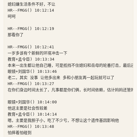
媳妇嫌生活条件不好，不让

HR--FMGG() 10:12:14

呵呵

HR--FMGG() 10:12:19

那看你了

HR--FMGG() 10:12:41

一岁多该有个新鲜的环境冲击一下

教育+孟令臣) 10:13:34

本来一出生都让他自己睡，可是抵挡不住媳妇和岳母的轮番打击，最后还是
眼镜+刘国华() 10:13:46

老二，其实 没事 让他多出来 多和小朋友再一起玩就可以了

HR--FMGG() 10:13:27

在你们身边时间太长了，凡事都是你们俩，长时间依赖，估计妈妈还管的多
眼镜+刘国华() 10:14:00

他这主要是社会性较差

教育+孟令臣() 10:14:14

嗯，主要是我胆子小，吃了不少亏，不想让这个遗传基因影响他

HR--FMGG() 10:13:48

怕摔着怕碰到
