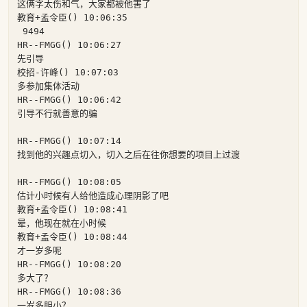
这俩字太伤和气，大家都被他害了

教育+孟令臣() 10:06:35

 9494

HR--FMGG() 10:06:27

先引导

校招-许峰() 10:07:03

多参加集体活动

HR--FMGG() 10:06:42

引导不行就善意的骗

HR--FMGG() 10:07:14

找到他的兴趣点切入，切入之后在往你想要的项目上过渡

HR--FMGG() 10:08:05

估计小时候有人给他造成心理阴影了吧

教育+孟令臣() 10:08:41

晕，他现在就在小时候

教育+孟令臣() 10:08:44

才一岁多呢

HR--FMGG() 10:08:20

多大了？

HR--FMGG() 10:08:36

一岁多胆小？
