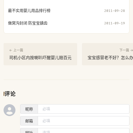
最不实用婴儿用品排行榜
2011-09-28
做窝沟封闭 防宝宝龋齿
2011-09-19
← 上一篇
下一篇 
司机小区内按喇叭吓醒婴儿赔百元
宝宝感冒老不好？怎么
评论
昵称
邮箱
网址