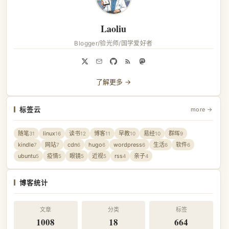
Laoliu
Blogger/验光师/国学爱好者
了解更多 →
标签云
more →
随笔
linux
读书
博客
早教
易经
群晖
31
16
12
11
10
10
9
kindle
网站
cdn
hugo
wordpress
生活
软件
7
7
6
6
6
6
6
ubuntu
疫情
眼镜
近视
rss
亲子
5
5
5
5
4
4
博客统计
文章
分类
标签
1008
18
664