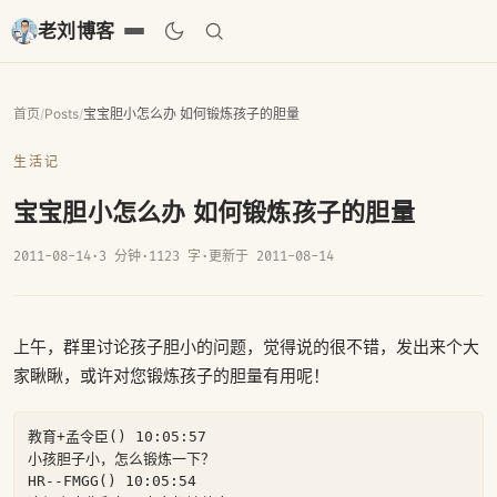
老刘博客
首页
/
Posts
/
宝宝胆小怎么办 如何锻炼孩子的胆量
生活记
宝宝胆小怎么办 如何锻炼孩子的胆量
2011-08-14
·
3 分钟
·
1123 字
·
更新于 2011-08-14
上午，群里讨论孩子胆小的问题，觉得说的很不错，发出来个大
家瞅瞅，或许对您锻炼孩子的胆量有用呢！
教育+孟令臣() 10:05:57

小孩胆子小，怎么锻炼一下？

HR--FMGG() 10:05:54
