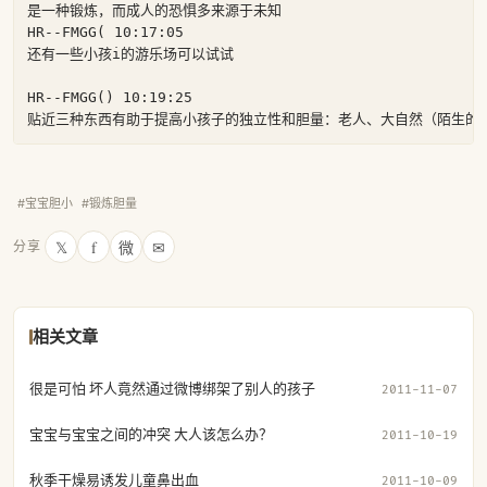
是一种锻炼，而成人的恐惧多来源于未知

HR--FMGG( 10:17:05

还有一些小孩i的游乐场可以试试

HR--FMGG() 10:19:25

贴近三种东西有助于提高小孩子的独立性和胆量：老人、大自然（陌生的
#宝宝胆小
#锻炼胆量
𝕏
f
微
✉
分享
相关文章
很是可怕 坏人竟然通过微博绑架了别人的孩子
2011-11-07
宝宝与宝宝之间的冲突 大人该怎么办？
2011-10-19
秋季干燥易诱发儿童鼻出血
2011-10-09