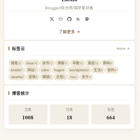
Blogger/验光师/国学爱好者
了解更多 →
标签云
more →
随笔
linux
读书
博客
早教
易经
群晖
31
16
12
11
10
10
9
kindle
网站
cdn
hugo
wordpress
生活
软件
7
7
6
6
6
6
6
ubuntu
疫情
眼镜
近视
rss
亲子
5
5
5
5
4
4
博客统计
文章
分类
标签
1008
18
664