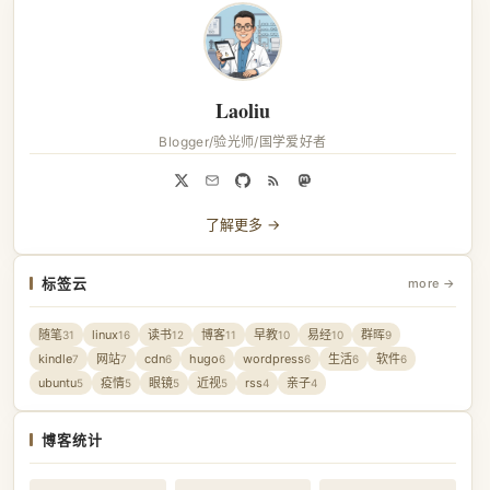
Laoliu
Blogger/验光师/国学爱好者
了解更多 →
标签云
more →
随笔
linux
读书
博客
早教
易经
群晖
31
16
12
11
10
10
9
kindle
网站
cdn
hugo
wordpress
生活
软件
7
7
6
6
6
6
6
ubuntu
疫情
眼镜
近视
rss
亲子
5
5
5
5
4
4
博客统计