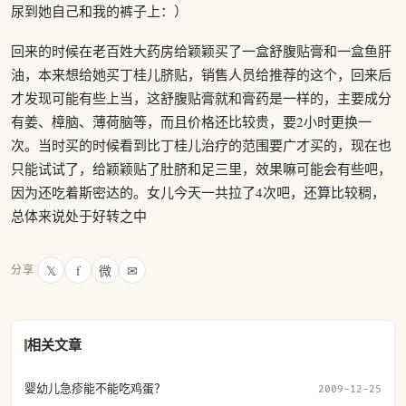
尿到她自己和我的裤子上：）
回来的时候在老百姓大药房给颖颖买了一盒舒腹贴膏和一盒鱼肝
油，本来想给她买丁桂儿脐贴，销售人员给推荐的这个，回来后
才发现可能有些上当，这舒腹贴膏就和膏药是一样的，主要成分
有姜、樟脑、薄荷脑等，而且价格还比较贵，要2小时更换一
次。当时买的时候看到比丁桂儿治疗的范围要广才买的，现在也
只能试试了，给颖颖贴了肚脐和足三里，效果嘛可能会有些吧，
因为还吃着斯密达的。女儿今天一共拉了4次吧，还算比较稠，
总体来说处于好转之中
𝕏
f
微
✉
分享
相关文章
婴幼儿急疹能不能吃鸡蛋？
2009-12-25