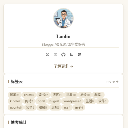
Laoliu
Blogger/验光师/国学爱好者
了解更多 →
标签云
more →
随笔
linux
读书
博客
早教
易经
群晖
31
16
12
11
10
10
9
kindle
网站
cdn
hugo
wordpress
生活
软件
7
7
6
6
6
6
6
ubuntu
疫情
眼镜
近视
rss
亲子
5
5
5
5
4
4
博客统计