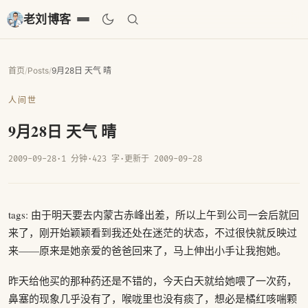
老刘博客
首页
/
Posts
/
9月28日 天气 晴
人间世
9月28日 天气 晴
2009-09-28
·
1 分钟
·
423 字
·
更新于 2009-09-28
tags: 由于明天要去内蒙古赤峰出差，所以上午到公司一会后就回
来了，刚开始颖颖看到我还处在迷茫的状态，不过很快就反映过
来——原来是她亲爱的爸爸回来了，马上伸出小手让我抱她。
昨天给他买的那种药还是不错的，今天白天就给她喂了一次药，
鼻塞的现象几乎没有了，喉咙里也没有痰了，想必是橘红咳喘颗