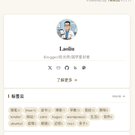
Powered by
Twikoo
v1.7.11
Laoliu
Blogger/验光师/国学爱好者
了解更多 →
标签云
more →
随笔
linux
读书
博客
早教
易经
群晖
31
16
12
11
10
10
9
kindle
网站
cdn
hugo
wordpress
生活
软件
7
7
6
6
6
6
6
ubuntu
疫情
眼镜
近视
rss
亲子
5
5
5
5
4
4