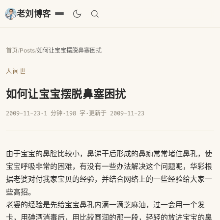
老刘博客
首页
/
Posts
/
如何让宝宝摆脱鼻塞困扰
人间世
如何让宝宝摆脱鼻塞困扰
2009-11-23
·
1 分钟
·
198 字
·
更新于 2009-11-23
由于宝宝的鼻腔比较小，鼻涕干后形成的鼻痂常常堵住鼻孔，使
宝宝呼吸非常的困难，有没有一些办法解决这个问题呢，华彩根
据老婆对付我家宝贝的经验，并结合网络上的一些经验给大家一
些高招。
老婆的经验是先给宝宝鼻孔内滴一滴芝麻油，过一会用一个发
卡，用碘酒消毒后，用比较圆润的那一段，轻轻的放进宝宝的鼻