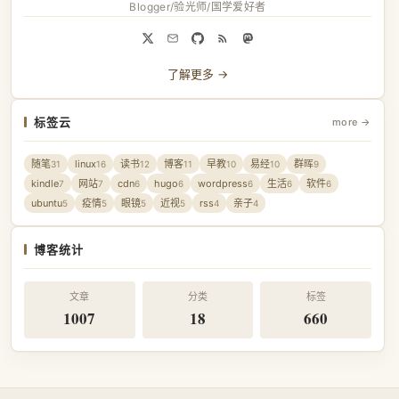
Blogger/验光师/国学爱好者
了解更多 →
标签云
more →
随笔
linux
读书
博客
早教
易经
群晖
31
16
12
11
10
10
9
kindle
网站
cdn
hugo
wordpress
生活
软件
7
7
6
6
6
6
6
ubuntu
疫情
眼镜
近视
rss
亲子
5
5
5
5
4
4
博客统计
文章
分类
标签
1007
18
660