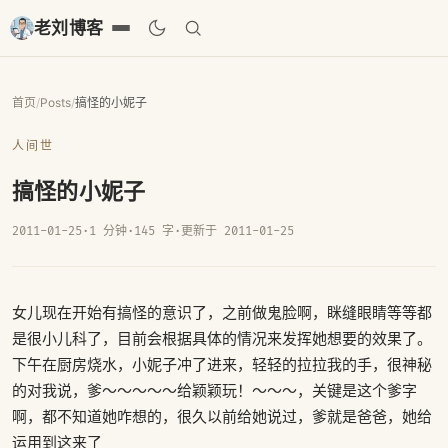
老刘博客
首页
/
Posts
/
搞怪的小妮子
人间世
搞怪的小妮子
2011-01-25
·
1 分钟
·
145 字
·
更新于 2011-01-25
女儿现在开始有搞怪的意识了，之前做鬼脸啊，眯缝眼睛等等都
是很小儿科了，目前会根据具体的情况来发挥她想要的效果了。
下午在厨房烧水，小妮子冲了进来，轻轻的拉拉我的手，很神秘
的对我说，爹～～～～～给颖颖玩！～～～，关键是这个爹字
啊，都不知道她咋想的，很久以前给她说过，爹就是爸爸，她给
运用到这来了